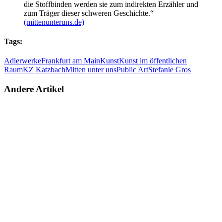
die Stoffbinden werden sie zum indirekten Erzähler und
zum Träger dieser schweren Geschichte.“
(mittenunteruns.de)
Tags:
Adlerwerke
Frankfurt am Main
Kunst
Kunst im öffentlichen
Raum
KZ Katzbach
Mitten unter uns
Public Art
Stefanie Gros
Andere Artikel