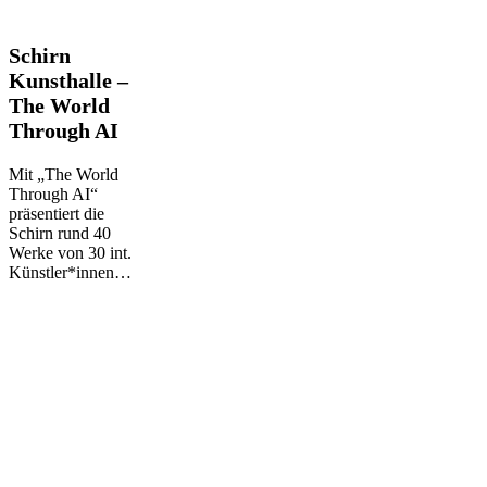
Schirn
Schirn
Kunsthalle
Kunsthalle –
–
The World
The
Through AI
World
Through
AI
Mit „The World
Through AI“
präsentiert die
Schirn rund 40
Werke von 30 int.
Künstler*innen…