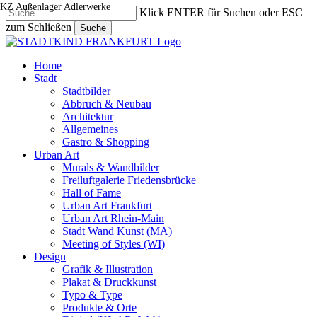
KZ Außenlager Adlerwerke
Skip
Klick ENTER für Suchen oder ESC
to
zum Schließen
Suche
main
Close
content
Search
search
Menu
Home
Stadt
Stadtbilder
Abbruch & Neubau
Architektur
Allgemeines
Gastro & Shopping
Urban Art
Murals & Wandbilder
Freiluftgalerie Friedensbrücke
Hall of Fame
Urban Art Frankfurt
Urban Art Rhein-Main
Stadt Wand Kunst (MA)
Meeting of Styles (WI)
Design
Grafik & Illustration
Plakat & Druckkunst
Typo & Type
Produkte & Orte