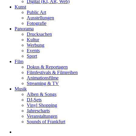
Digital (KI, AR, Web)
Kunst
Public Art
Ausstellungen
Fotografie
Panorama
Drucksachen
Kultur
Werbung
Events
Sport
Film
Dokus & Reportagen
Filmfestivals & Filmreihen
Animationsfilme
Streaming & TV
Musik
Alben & Songs
DJ-Sets
Vinyl Shopping
Jahrescharts
Veranstaltungen
Sounds of Frankfurt
search