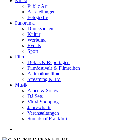
Kunst
Public Art
Ausstellungen
Fotografie
Panorama
Drucksachen
Kultur
Werbung
Events
Sport
Film
Dokus & Reportagen
Filmfestivals & Filmreihen
Animationsfilme
Streaming & TV
Musik
Alben & Songs
DJ-Sets
Vinyl Shopping
Jahrescharts
Veranstaltungen
Sounds of Frankfurt
search