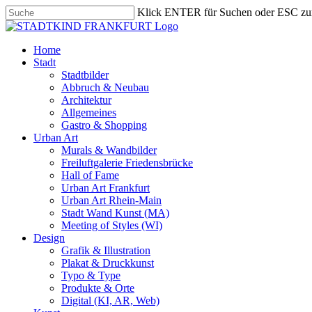
Skip
Klick ENTER für Suchen oder ESC zu
to
Close
main
Search
content
search
Menu
Home
Stadt
Stadtbilder
Abbruch & Neubau
Architektur
Allgemeines
Gastro & Shopping
Urban Art
Murals & Wandbilder
Freiluftgalerie Friedensbrücke
Hall of Fame
Urban Art Frankfurt
Urban Art Rhein-Main
Stadt Wand Kunst (MA)
Meeting of Styles (WI)
Design
Grafik & Illustration
Plakat & Druckkunst
Typo & Type
Produkte & Orte
Digital (KI, AR, Web)