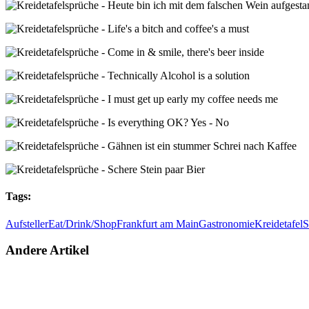
Tags:
Aufsteller
Eat/Drink/Shop
Frankfurt am Main
Gastronomie
Kreidetafel
S
Andere Artikel