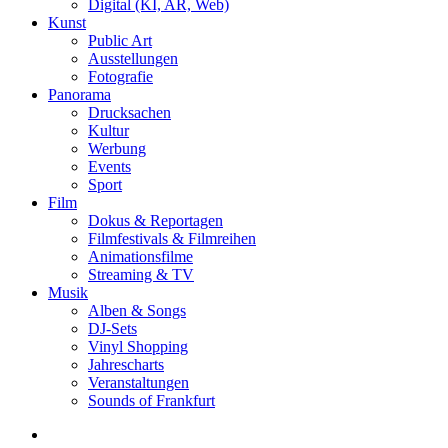
Digital (KI, AR, Web)
Kunst
Public Art
Ausstellungen
Fotografie
Panorama
Drucksachen
Kultur
Werbung
Events
Sport
Film
Dokus & Reportagen
Filmfestivals & Filmreihen
Animationsfilme
Streaming & TV
Musik
Alben & Songs
DJ-Sets
Vinyl Shopping
Jahrescharts
Veranstaltungen
Sounds of Frankfurt
search