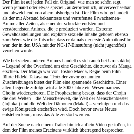
Der Film ist auf jeden Fall ein Original, wie man so schön sagt,
wenn jemand oder etwas speziell, außerordentlich, unverwechselbar
und abweichend von allem bisherigen ist. Der Film wird gehandelt
als der mit Abstand bekannteste und verrufenste Erwachsenen-
Anime aller Zeiten, als einer der schockierendsten und
verstörendsten Animes, die je produziert wurden. Extreme
Gewaltdarstellungen und explizite sexuelle Inhalte gehören ebenso
zum Werk wie die Tatsache, dass er damals der erste Animationsfilm
war, der in den USA mit der NC-17-Einstufung (nicht jugendfrei)
versehen wurde.
Wie bei vielen anderen Animes handelt es sich auch bei Urotsukidoji
– Legend of the Overfiend um eine Geschichte, die zuvor als Manga
erschien. Der Manga war von Toshio Maeda, Regie beim Film
führte Hideki Takayama. Trotz der zuvor genannten
Zuschreibungen bietet der Film eine spannende Geschichte. Einer
alten Legende zufolge wird alle 3000 Jahre ein Wesen namens
Chojin wiedergeboren. Die Prophezeiung besagt, dass der Chojin
die drei Welten – die Menschenwelt, die Welt der Menschenbiester
(Jujinkai) und die Welt der Dämonen (Makai) – vereinigen und das
ewige Königreich erschaffen wird. Doch bevor etwas Neues
entstehen kann, muss das Alte zerstört werden.
Auf der Suche nach einem Trailer bin ich auf ein Video gestoßen, in
dem der Film meines Erachtens wirklich überragend besprochen