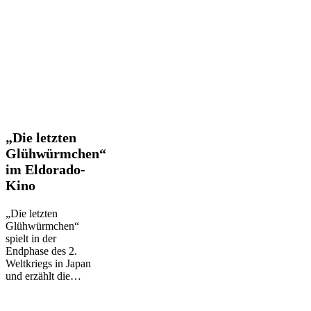
„Die
„Die letzten
letzten
Glühwürmchen“
Glühwürmchen“
im Eldorado-
im
Kino
Eldorado-
Kino
„Die letzten
Glühwürmchen“
spielt in der
Endphase des 2.
Weltkriegs in Japan
und erzählt die…