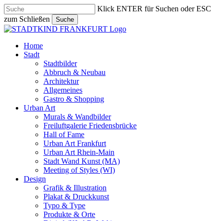
Skip
Klick ENTER für Suchen oder ESC
to
zum Schließen
Suche
main
Close
content
Search
search
Menu
Home
Stadt
Stadtbilder
Abbruch & Neubau
Architektur
Allgemeines
Gastro & Shopping
Urban Art
Murals & Wandbilder
Freiluftgalerie Friedensbrücke
Hall of Fame
Urban Art Frankfurt
Urban Art Rhein-Main
Stadt Wand Kunst (MA)
Meeting of Styles (WI)
Design
Grafik & Illustration
Plakat & Druckkunst
Typo & Type
Produkte & Orte