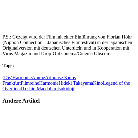
P.S.: Gezeigt wird der Film mit einer Einführung von Florian Höhr
(Nippon Connection – Japanisches Filmfestival) in der japanischen
Originalversion mit deutschen Untertiteln und in Kooperation mit
Virus Magazin und Drop-Out Cinema/Cinema Obscure.
Tags:
(Dis)Harmonie
Anime
Arthouse Kinos
Frankfurt
Filmreihe
Harmonie
Hideki Takayama
Kino
Legend of the
Overfiend
Toshio Maeda
Urotsukidoji
Andere Artikel