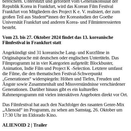
bereichern. Unterstützt und gefördert vom Generalkonsulat der
Republik Korea in Frankfurt, wird das Korean Film Festival
Frankfurt von Mitgliedern des Project K e. V. realisiert, der zum
großen Teil aus Student*innen der Koreastudien der Goethe
Universität Frankfurt und anderen Korea- und Filminteressierten
besteht.
Vom 23. bis 27. Oktober 2024 findet das 13. koreanische
Filmfestival in Frankfurt statt
Angekündigt sind 31 koreanische Lang- und Kurzfilme in
Originalsprache mit deutschen oder englischen Untertiteln. Das
Filmprogramm ist in vier Kategorien aufgeteilt: Blockbuster,
Animation, Indie Film und Project K -Selection. Letztere
umfasst
die Filme, die den thematischen Festival-Schwerpunkt
„Generationen“ widerspiegeln: Höhen und Tiefen, Freuden und
Ängste sowie Zusammenhalt und Missverständnisse verschiedener
Generationen. Darüber hinaus gibt es ein kulturelles
Rahmenprogramm mit vielen interaktiven Angeboten direkt vor Ort.
Das Filmfestival hat auch den Nachfolger des rasanten Genre-Mix
„Alienoid“ im Programm, zu sehen am Samstag, 26. Oktober um
17:30 Uhr im Eldorado Kino.
ALIENOID 2 | Trailer