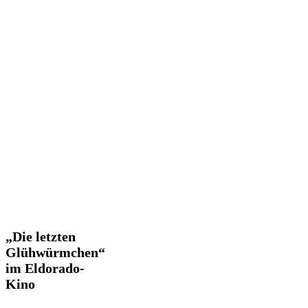
„Die
„Die letzten
letzten
Glühwürmchen“
Glühwürmchen“
im Eldorado-
im
Kino
Eldorado-
Kino