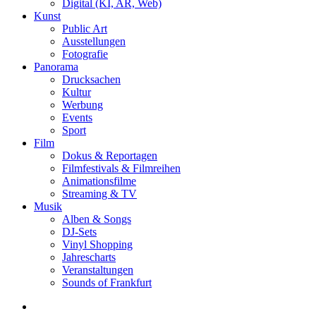
Digital (KI, AR, Web)
Kunst
Public Art
Ausstellungen
Fotografie
Panorama
Drucksachen
Kultur
Werbung
Events
Sport
Film
Dokus & Reportagen
Filmfestivals & Filmreihen
Animationsfilme
Streaming & TV
Musik
Alben & Songs
DJ-Sets
Vinyl Shopping
Jahrescharts
Veranstaltungen
Sounds of Frankfurt
search