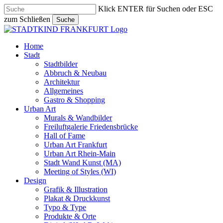
Skip
Klick ENTER für Suchen oder ESC
to
zum Schließen
Suche
main
Close
content
Search
search
Menu
Home
Stadt
Stadtbilder
Abbruch & Neubau
Architektur
Allgemeines
Gastro & Shopping
Urban Art
Murals & Wandbilder
Freiluftgalerie Friedensbrücke
Hall of Fame
Urban Art Frankfurt
Urban Art Rhein-Main
Stadt Wand Kunst (MA)
Meeting of Styles (WI)
Design
Grafik & Illustration
Plakat & Druckkunst
Typo & Type
Produkte & Orte