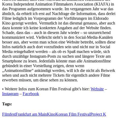
Korea Independent Animation Filmmakers Association (KIAFA) in
das Programm aufgenommen wurde. Im vergangenen Jahr war das
ähnlich, da erhielt ich erst auf Nachfrage die Information, dass derlei
Filme lediglich im Vorprogramm der Vorführungen im Eldorado
Kino gezeigt werden. Vermutlich ist das diesmal genauso, aber auch
dazu konnte ich keine konkreten Angaben auf der Website finden.
Schade, dass das – auch in diesem Jahr wieder – so unzureichend
kommuniziert wird. Vielleicht sieht’s in den Social-Media-Kanälen
besser aus, aber wenn man schon eine Website betreibt, sollten diese
Infos natürlich auch dort vorzufinden sein und nicht nur in Social
Media reingeballert werden – als ob es Spaß machen würde, sich
durch unzählige Instagram-Posts zu suchen und längere Texte am
Smartphone zu lesen. Jedenfalls könnte man alle Animationsfilme
gebündelt in einer Vorstellung zeigen, denn wenn
„Animationsfilme“ ankündigt werden, will ich die nicht als Beiwerk
sehen und auch nicht mehrere Tickets für eigentlich andere Filme
erwerben müssen, um diese sehen zu können.
• Weitere Infos zum Korean Film Festival gibt’s hier:
Website
–
Instagram
–
Facebook
Tags:
Filmfest
Frankfurt am Main
Kino
Korean Film Festival
Project K