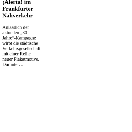
¡Alerta!
¡Alerta! im
im
Frankfurter
Frankfurter
Nahverkehr
Nahverkehr
Anlässlich der
aktuellen „30
Jahre“-Kampagne
wirbt die städtische
Verkehrsgesellschaft
mit einer Reihe
neuer Plakatmotive.
Darunter…