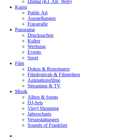
Digital (KI, AR, Web)
Kunst
Public Art
Ausstellungen
Fotografie
Panorama
Drucksachen
Kultur
Werbung
Events
Sport
Film
Dokus & Reportagen
Filmfestivals & Filmreihen
Animationsfilme
Streaming & TV
Musik
Alben & Songs
DJ-Sets
Vinyl Shopping
Jahrescharts
Veranstaltungen
Sounds of Frankfurt
search