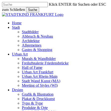
Skip
Klick ENTER für Suchen oder ESC
to
zum Schließen
Suche
main
Close
content
Search
search
Menu
Home
Stadt
Stadtbilder
Abbruch & Neubau
Architektur
Allgemeines
Gastro & Shopping
Urban Art
Murals & Wandbilder
Freiluftgalerie Friedensbrücke
Hall of Fame
Urban Art Frankfurt
Urban Art Rhein-Main
Stadt Wand Kunst (MA)
Meeting of Styles (WI)
Design
Grafik & Illustration
Plakat & Druckkunst
Typo & Type
Produkte & Orte