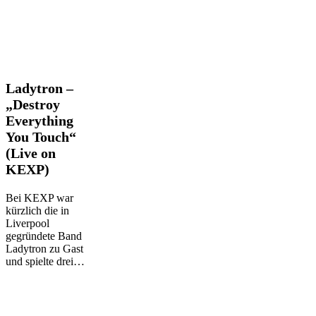
Ladytron
Ladytron –
–
„Destroy
„Destroy
Everything
Everything
You Touch“
You
Touch“
(Live on
(Live
KEXP)
on
KEXP)
Bei KEXP war
kürzlich die in
Liverpool
gegründete Band
Ladytron zu Gast
und spielte drei…