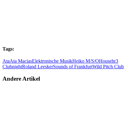
Tags:
Ata
Ata Macias
Elektronische Musik
Heiko M/S/O
House
hr3
Clubnight
Roland Leesker
Sounds of Frankfurt
Wild Pitch Club
Andere Artikel