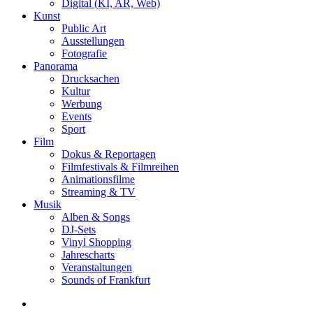
Digital (KI, AR, Web)
Kunst
Public Art
Ausstellungen
Fotografie
Panorama
Drucksachen
Kultur
Werbung
Events
Sport
Film
Dokus & Reportagen
Filmfestivals & Filmreihen
Animationsfilme
Streaming & TV
Musik
Alben & Songs
DJ-Sets
Vinyl Shopping
Jahrescharts
Veranstaltungen
Sounds of Frankfurt
search