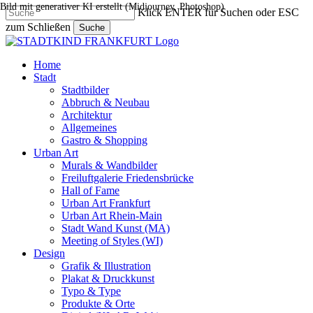
Bild mit generativer KI erstellt (Midjourney, Photoshop)
Skip
Klick ENTER für Suchen oder ESC
to
zum Schließen
Suche
main
Close
content
Search
search
Menu
Home
Stadt
Stadtbilder
Abbruch & Neubau
Architektur
Allgemeines
Gastro & Shopping
Urban Art
Murals & Wandbilder
Freiluftgalerie Friedensbrücke
Hall of Fame
Urban Art Frankfurt
Urban Art Rhein-Main
Stadt Wand Kunst (MA)
Meeting of Styles (WI)
Design
Grafik & Illustration
Plakat & Druckkunst
Typo & Type
Produkte & Orte