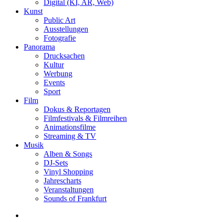
Digital (KI, AR, Web)
Kunst
Public Art
Ausstellungen
Fotografie
Panorama
Drucksachen
Kultur
Werbung
Events
Sport
Film
Dokus & Reportagen
Filmfestivals & Filmreihen
Animationsfilme
Streaming & TV
Musik
Alben & Songs
DJ-Sets
Vinyl Shopping
Jahrescharts
Veranstaltungen
Sounds of Frankfurt
search