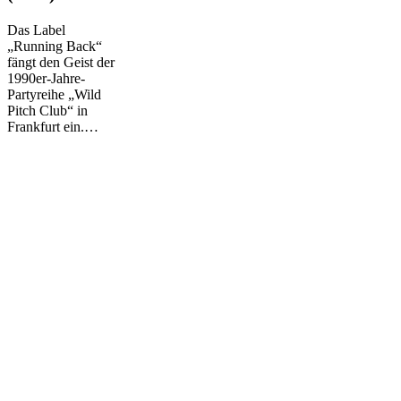
Wild
Pitch
Das Label
Club
„Running Back“
(1995)
fängt den Geist der
1990er-Jahre-
Partyreihe „Wild
Pitch Club“ in
Frankfurt ein.…