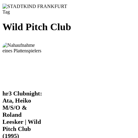
Tag
Wild Pitch Club
hr3
hr3 Clubnight:
Clubnight:
Ata, Heiko
Ata,
M/S/O &
Heiko
Roland
M/S/O
&
Leesker | Wild
Roland
Pitch Club
Leesker
(1995)
|