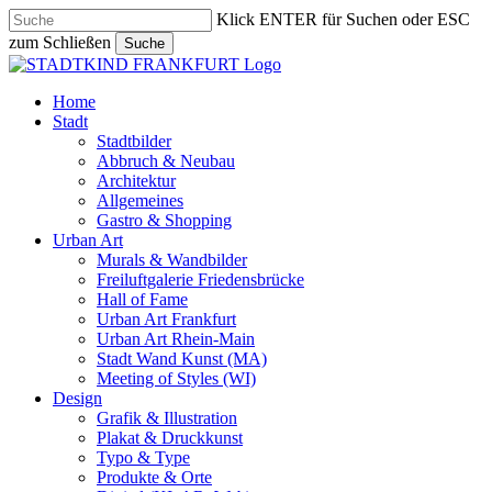
Skip
Klick ENTER für Suchen oder ESC
to
zum Schließen
Suche
main
Close
content
Search
search
Menu
Home
Stadt
Stadtbilder
Abbruch & Neubau
Architektur
Allgemeines
Gastro & Shopping
Urban Art
Murals & Wandbilder
Freiluftgalerie Friedensbrücke
Hall of Fame
Urban Art Frankfurt
Urban Art Rhein-Main
Stadt Wand Kunst (MA)
Meeting of Styles (WI)
Design
Grafik & Illustration
Plakat & Druckkunst
Typo & Type
Produkte & Orte