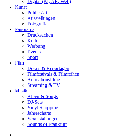
Digital (KI, AR, Web)
Kunst
Public Art
Ausstellungen
Fotografie
Panorama
Drucksachen
Kultur
Werbung
Events
Sport
Film
Dokus & Reportagen
Filmfestivals & Filmreihen
Animationsfilme
Streaming & TV
Musik
Alben & Songs
DJ-Sets
Vinyl Shopping
Jahrescharts
Veranstaltungen
Sounds of Frankfurt
search