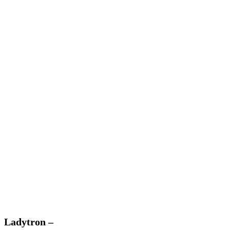
Ladytron
Ladytron –
–