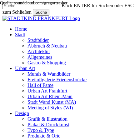
Quelle: soundcloud.com/gregortresher
Skip
Klick ENTER für Suchen oder ESC
to
zum Schließen
Suche
main
Close
content
Search
search
Menu
Home
Stadt
Stadtbilder
Abbruch & Neubau
Architektur
Allgemeines
Gastro & Shopping
Urban Art
Murals & Wandbilder
Freiluftgalerie Friedensbrücke
Hall of Fame
Urban Art Frankfurt
Urban Art Rhein-Main
Stadt Wand Kunst (MA)
Meeting of Styles (WI)
Design
Grafik & Illustration
Plakat & Druckkunst
Typo & Type
Produkte & Orte