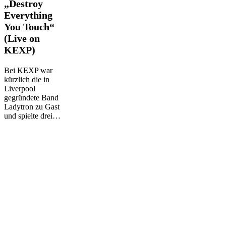
„Destroy
„Destroy
Everything
Everything
You Touch“
You
Touch“
(Live on
(Live
KEXP)
on
KEXP)
Bei KEXP war
kürzlich die in
Liverpool
gegründete Band
Ladytron zu Gast
und spielte drei…