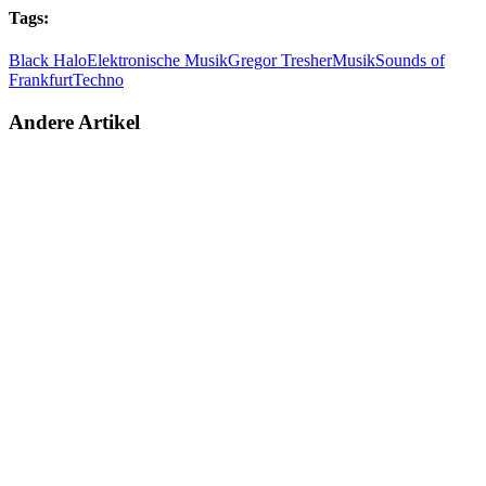
Tags:
Black Halo
Elektronische Musik
Gregor Tresher
Musik
Sounds of
Frankfurt
Techno
Andere Artikel