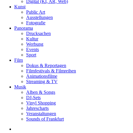
Digital (KI, AR, Web)
Kunst
Public Art
Ausstellungen
Fotografie
Panorama
Drucksachen
Kultur
Werbung
Events
Sport
Film
Dokus & Reportagen
Filmfestivals & Filmreihen
Animationsfilme
Streaming & TV
Musik
Alben & Songs
DJ-Sets
Vinyl Shopping
Jahrescharts
Veranstaltungen
Sounds of Frankfurt
search