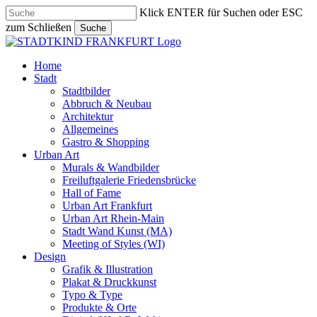
Skip
Klick ENTER für Suchen oder ESC
to
zum Schließen
Suche
main
Close
content
Search
search
Menu
Home
Stadt
Stadtbilder
Abbruch & Neubau
Architektur
Allgemeines
Gastro & Shopping
Urban Art
Murals & Wandbilder
Freiluftgalerie Friedensbrücke
Hall of Fame
Urban Art Frankfurt
Urban Art Rhein-Main
Stadt Wand Kunst (MA)
Meeting of Styles (WI)
Design
Grafik & Illustration
Plakat & Druckkunst
Typo & Type
Produkte & Orte