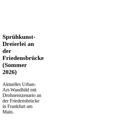
Sprühkunst-
Sprühkunst-
Dreierlei
Dreierlei an
an
der
der
Friedensbrücke
Friedensbrücke
(Sommer
(Sommer
2026)
2026)
Aktuelles Urban-
Art-Wandbild mit
Drohnenszenario an
der Friedensbrücke
in Frankfurt am
Main.