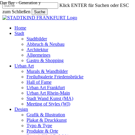
Dan Bay - Generation y
Skip
Klick ENTER für Suchen oder ESC
to
zum Schließen
Suche
main
Close
content
Search
search
Menu
Home
Stadt
Stadtbilder
Abbruch & Neubau
Architektur
Allgemeines
Gastro & Shopping
Urban Art
Murals & Wandbilder
Freiluftgalerie Friedensbrücke
Hall of Fame
Urban Art Frankfurt
Urban Art Rhein-Main
Stadt Wand Kunst (MA)
Meeting of Styles (WI)
Design
Grafik & Illustration
Plakat & Druckkunst
Typo & Type
Produkte & Orte