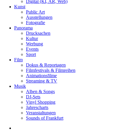
Digital (KI, AR, Web)
Kunst
Public Art
Ausstellungen
Fotografie
Panorama
Drucksachen
Kultur
Werbung
Events
Sport
Film
Dokus & Reportagen
Filmfestivals & Filmreihen
Animationsfilme
Streaming & TV
Musik
Alben & Songs
DJ-Sets
Vinyl Shopping
Jahrescharts
Veranstaltungen
Sounds of Frankfurt
search