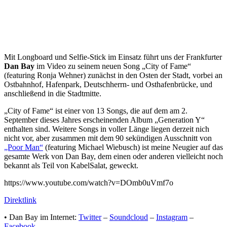
Mit Longboard und Selfie-Stick im Einsatz führt uns der Frankfurter
Dan Bay
im Video zu seinem neuen Song „City of Fame“
(featuring Ronja Wehner) zunächst in den Osten der Stadt, vorbei an
Ostbahnhof, Hafenpark, Deutschherrn- und Osthafenbrücke, und
anschließend in die Stadtmitte.
„City of Fame“ ist einer von 13 Songs, die auf dem am 2.
September dieses Jahres erscheinenden Album „Generation Y“
enthalten sind. Weitere Songs in voller Länge liegen derzeit nich
nicht vor, aber zusammen mit dem 90 sekündigen Ausschnitt von
„Poor Man“
(featuring Michael Wiebusch) ist meine Neugier auf das
gesamte Werk von Dan Bay, dem einen oder anderen vielleicht noch
bekannt als Teil von KabelSalat, geweckt.
https://www.youtube.com/watch?v=DOmb0uVmf7o
Direktlink
• Dan Bay im Internet:
Twitter
–
Soundcloud
–
Instagram
–
Facebook