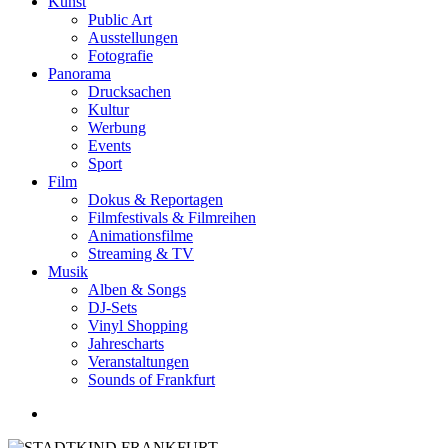
Kunst
Public Art
Ausstellungen
Fotografie
Panorama
Drucksachen
Kultur
Werbung
Events
Sport
Film
Dokus & Reportagen
Filmfestivals & Filmreihen
Animationsfilme
Streaming & TV
Musik
Alben & Songs
DJ-Sets
Vinyl Shopping
Jahrescharts
Veranstaltungen
Sounds of Frankfurt
search