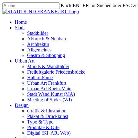
Skip
Klick ENTER für Suchen oder ESC zu
to
Close
main
Search
content
search
Menu
Home
Stadt
Stadtbilder
Abbruch & Neubau
Architektur
Allgemeines
Gastro & Shopping
Urban Art
Murals & Wandbilder
Freiluftgalerie Friedensbrücke
Hall of Fame
Urban Art Frankfurt
Urban Art Rhein-Main
Stadt Wand Kunst (MA)
Meeting of Styles (WI)
Design
Grafik & Illustration
Plakat & Druckkunst
Typo & Type
Produkte & Orte
Digital (KI, AR, Web)