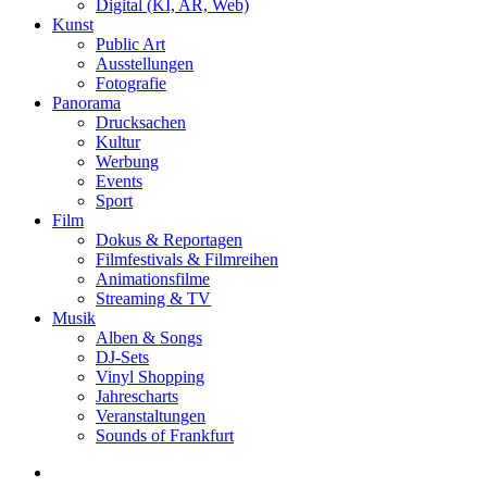
Digital (KI, AR, Web)
Kunst
Public Art
Ausstellungen
Fotografie
Panorama
Drucksachen
Kultur
Werbung
Events
Sport
Film
Dokus & Reportagen
Filmfestivals & Filmreihen
Animationsfilme
Streaming & TV
Musik
Alben & Songs
DJ-Sets
Vinyl Shopping
Jahrescharts
Veranstaltungen
Sounds of Frankfurt
search