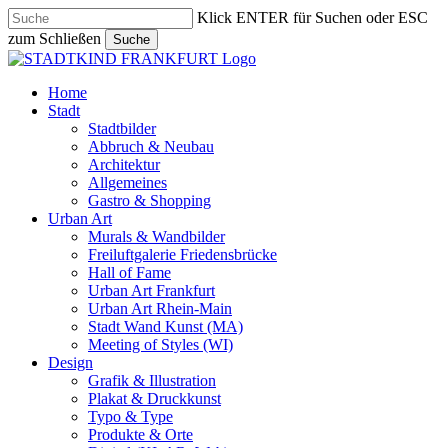
Skip
Klick ENTER für Suchen oder ESC
to
zum Schließen
Suche
main
Close
content
Search
search
Menu
Home
Stadt
Stadtbilder
Abbruch & Neubau
Architektur
Allgemeines
Gastro & Shopping
Urban Art
Murals & Wandbilder
Freiluftgalerie Friedensbrücke
Hall of Fame
Urban Art Frankfurt
Urban Art Rhein-Main
Stadt Wand Kunst (MA)
Meeting of Styles (WI)
Design
Grafik & Illustration
Plakat & Druckkunst
Typo & Type
Produkte & Orte