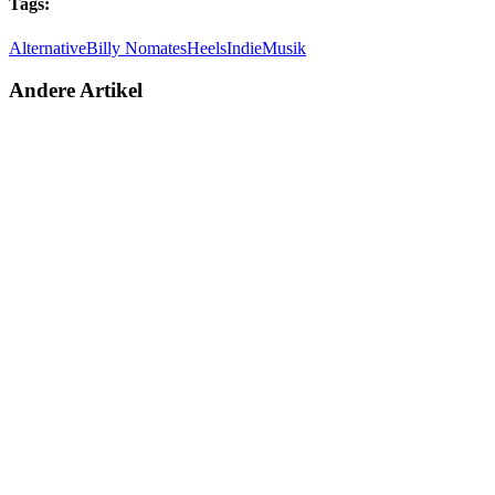
Tags:
Alternative
Billy Nomates
Heels
Indie
Musik
Andere Artikel