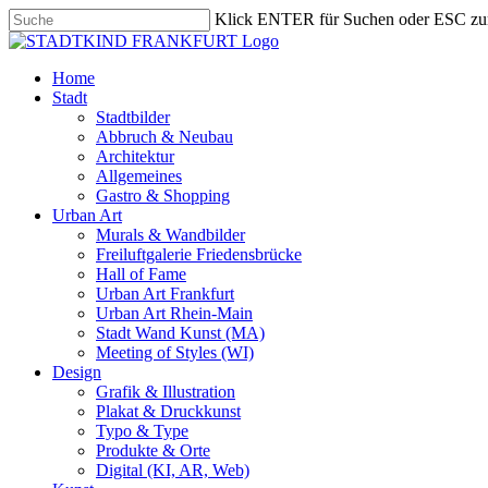
Skip
Klick ENTER für Suchen oder ESC zu
to
Close
main
Search
content
search
Menu
Home
Stadt
Stadtbilder
Abbruch & Neubau
Architektur
Allgemeines
Gastro & Shopping
Urban Art
Murals & Wandbilder
Freiluftgalerie Friedensbrücke
Hall of Fame
Urban Art Frankfurt
Urban Art Rhein-Main
Stadt Wand Kunst (MA)
Meeting of Styles (WI)
Design
Grafik & Illustration
Plakat & Druckkunst
Typo & Type
Produkte & Orte
Digital (KI, AR, Web)