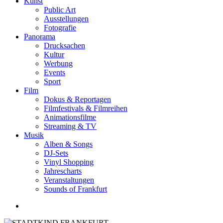
Kunst
Public Art
Ausstellungen
Fotografie
Panorama
Drucksachen
Kultur
Werbung
Events
Sport
Film
Dokus & Reportagen
Filmfestivals & Filmreihen
Animationsfilme
Streaming & TV
Musik
Alben & Songs
DJ-Sets
Vinyl Shopping
Jahrescharts
Veranstaltungen
Sounds of Frankfurt
search