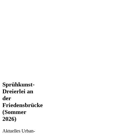
Sprühkunst-
Sprühkunst-
Dreierlei
Dreierlei an
an
der
der
Friedensbrücke
Friedensbrücke
(Sommer
(Sommer
2026)
2026)
Aktuelles Urban-