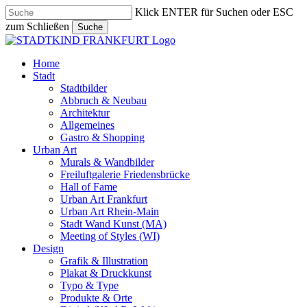
Skip
Klick ENTER für Suchen oder ESC
to
zum Schließen
Suche
main
Close
content
Search
search
Menu
Home
Stadt
Stadtbilder
Abbruch & Neubau
Architektur
Allgemeines
Gastro & Shopping
Urban Art
Murals & Wandbilder
Freiluftgalerie Friedensbrücke
Hall of Fame
Urban Art Frankfurt
Urban Art Rhein-Main
Stadt Wand Kunst (MA)
Meeting of Styles (WI)
Design
Grafik & Illustration
Plakat & Druckkunst
Typo & Type
Produkte & Orte