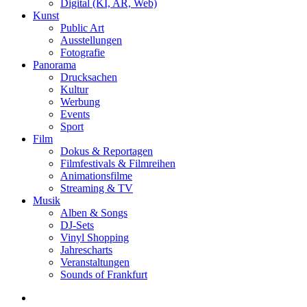
Digital (KI, AR, Web)
Kunst
Public Art
Ausstellungen
Fotografie
Panorama
Drucksachen
Kultur
Werbung
Events
Sport
Film
Dokus & Reportagen
Filmfestivals & Filmreihen
Animationsfilme
Streaming & TV
Musik
Alben & Songs
DJ-Sets
Vinyl Shopping
Jahrescharts
Veranstaltungen
Sounds of Frankfurt
search