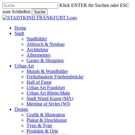
Skip
Klick ENTER für Suchen oder ESC
to
zum Schließen
Suche
main
Close
content
Search
search
Menu
Home
Stadt
Stadtbilder
Abbruch & Neubau
Architektur
Allgemeines
Gastro & Shopping
Urban Art
Murals & Wandbilder
Freiluftgalerie Friedensbrücke
Hall of Fame
Urban Art Frankfurt
Urban Art Rhein-Main
Stadt Wand Kunst (MA)
Meeting of Styles (WI)
Design
Grafik & Illustration
Plakat & Druckkunst
Typo & Type
Produkte & Orte