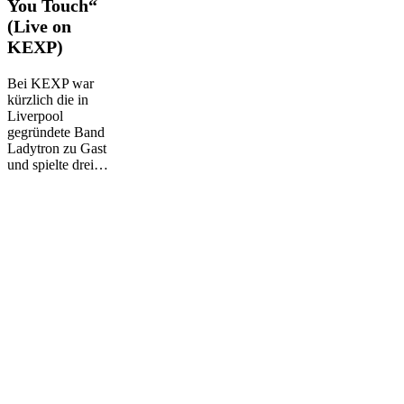
You Touch“
You
Touch“
(Live on
(Live
KEXP)
on
KEXP)
Bei KEXP war
kürzlich die in
Liverpool
gegründete Band
Ladytron zu Gast
und spielte drei…