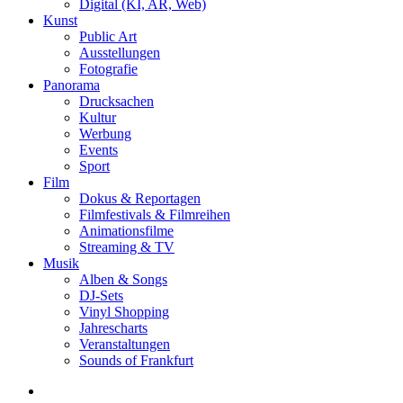
Digital (KI, AR, Web)
Kunst
Public Art
Ausstellungen
Fotografie
Panorama
Drucksachen
Kultur
Werbung
Events
Sport
Film
Dokus & Reportagen
Filmfestivals & Filmreihen
Animationsfilme
Streaming & TV
Musik
Alben & Songs
DJ-Sets
Vinyl Shopping
Jahrescharts
Veranstaltungen
Sounds of Frankfurt
search