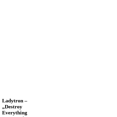
Ladytron
Ladytron –
–
„Destroy
„Destroy
Everything
Everything