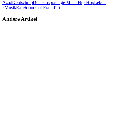
Azad
Deutschrap
Deutschsprachige Musik
Hip-Hop
Leben
2
Musik
Rap
Sounds of Frankfurt
Andere Artikel