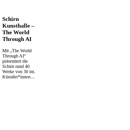
Schirn
Schirn
Kunsthalle
Kunsthalle –
–
The World
The
Through AI
World
Through
AI
Mit „The World
Through AI“
präsentiert die
Schirn rund 40
Werke von 30 int.
Künstler*innen…