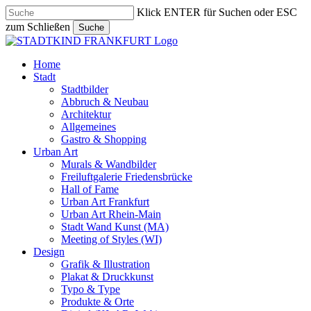
Skip
Klick ENTER für Suchen oder ESC
to
zum Schließen
Suche
main
Close
content
Search
search
Menu
Home
Stadt
Stadtbilder
Abbruch & Neubau
Architektur
Allgemeines
Gastro & Shopping
Urban Art
Murals & Wandbilder
Freiluftgalerie Friedensbrücke
Hall of Fame
Urban Art Frankfurt
Urban Art Rhein-Main
Stadt Wand Kunst (MA)
Meeting of Styles (WI)
Design
Grafik & Illustration
Plakat & Druckkunst
Typo & Type
Produkte & Orte