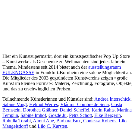
Hier ein Kunstsupermarkt, dort ein kunstspezifischer Pop-Up-Store
– Kunstwerke als Geschenke zu Weihnachten sind jedes Jahr ein
Thema. Mindestens seit 2014 bietet auch der
ausstellungsraum
EULENGASSE
in Frankfurt-Bornheim eine solche Möglichkeit an.
Die Mitglieder des 2003 gegründeten Kunstvereins zeigen »große
Kunst im kleinen Format«: Malerei, Zeichnung, Fotografie, Objekte,
und das zu erschwinglichen Preisen.
Teilnehmende Künstlerinnen und Künstler sind:
Andrea Interschick
,
Sabine Voigt
,
Helmut Werres
,
Vládmir Combre de Sena
,
Costa
Bernstein
,
Dorothea Gräbner
,
Daniel Scheffel
,
Karin Rahts
,
Martina
Templin
,
Sabine Imhof
,
Gözde Ju
,
Petra Schott
,
Elke Bergerin
,
Rahulla Torabi
,
Almut Aue
,
Barbara Bux
,
Contessa Roberts
,
Lilo
Mangelsdorff
und
Lilo C. Karsten
.