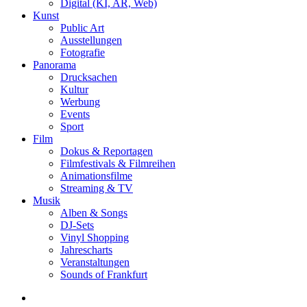
Digital (KI, AR, Web)
Kunst
Public Art
Ausstellungen
Fotografie
Panorama
Drucksachen
Kultur
Werbung
Events
Sport
Film
Dokus & Reportagen
Filmfestivals & Filmreihen
Animationsfilme
Streaming & TV
Musik
Alben & Songs
DJ-Sets
Vinyl Shopping
Jahrescharts
Veranstaltungen
Sounds of Frankfurt
search