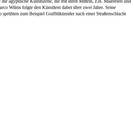
 die ägyptische Kunstszene,
die mit ihren Mitteln, z.B. Malereien und
rco Wilms folgte den Künstlern dabei über zwei Jahre. Seine
 sprühten zum Beispiel Graffitikünstler nach einer Straßenschlacht