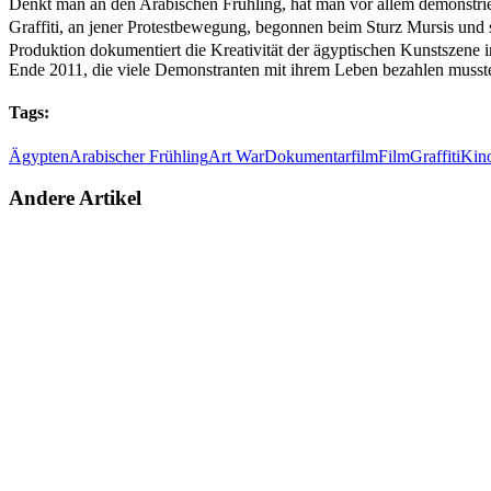
Denkt man an den Arabischen Frühling, hat man vor allem demonstri
Graffiti, an jener Protestbewegung, begonnen beim
Sturz Mursis und s
Produktion dokumentiert die Kreativität der ägyptischen Kunstszene i
Ende 2011, die viele Demonstranten mit ihrem Leben bezahlen musste
Tags:
Ägypten
Arabischer Frühling
Art War
Dokumentarfilm
Film
Graffiti
Kin
Andere Artikel