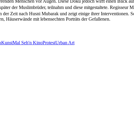
erenden Menschen vor Augen. Diese Doku jedoch wirft einen Blick auf
päter der Muslimbrüder, teilnahm und diese mitgestaltete.
Regisseur Ma
n der Zeit nach Husni Mubarak und zeigt einige ihrer Interventionen. So
n, Häuserwände mit lebensechten Porträts der Gefallenen.
o
Kunst
Mal Seh'n Kino
Protest
Urban Art