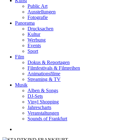
Kunst
Public Art
Ausstellungen
Fotografie
Panorama
Drucksachen
Kultur
Werbung
Events
Sport
Film
Dokus & Reportagen
Filmfestivals & Filmreihen
Animationsfilme
Streaming & TV
Musik
Alben & Songs
DJ-Sets
Vinyl Shopping
Jahrescharts
Veranstaltungen
Sounds of Frankfurt
search