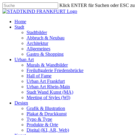
Skip
Klick ENTER für Suchen oder ESC zu
to
Close
main
Search
content
search
Menu
Home
Stadt
Stadtbilder
Abbruch & Neubau
Architektur
Allgemeines
Gastro & Shopping
Urban Art
Murals & Wandbilder
Freiluftgalerie Friedensbrücke
Hall of Fame
Urban Art Frankfurt
Urban Art Rhein-Main
Stadt Wand Kunst (MA)
Meeting of Styles (WI)
Design
Grafik & Illustration
Plakat & Druckkunst
Typo & Type
Produkte & Orte
Digital (KI, AR, Web)