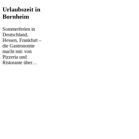
Urlaubszeit
Urlaubszeit in
in
Bornheim
Bornheim
Sommerferien in
Deutschland,
Hessen, Frankfurt –
die Gastronomie
macht mit: von
Pizzeria und
Ristorante über…