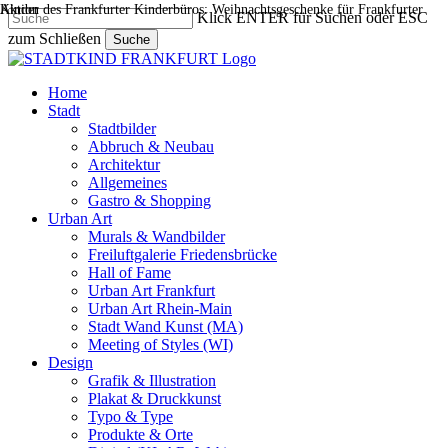
Aktion des Frankfurter Kinderbüros: Weihnachtsgeschenke für Frankfurter Kinder
Skip
Klick ENTER für Suchen oder ESC
to
zum Schließen
Suche
main
Close
content
Search
search
Menu
Home
Stadt
Stadtbilder
Abbruch & Neubau
Architektur
Allgemeines
Gastro & Shopping
Urban Art
Murals & Wandbilder
Freiluftgalerie Friedensbrücke
Hall of Fame
Urban Art Frankfurt
Urban Art Rhein-Main
Stadt Wand Kunst (MA)
Meeting of Styles (WI)
Design
Grafik & Illustration
Plakat & Druckkunst
Typo & Type
Produkte & Orte