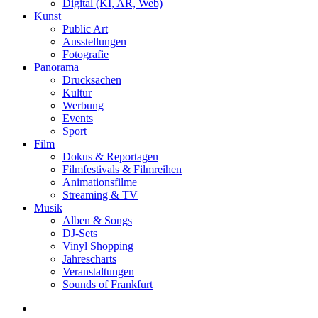
Digital (KI, AR, Web)
Kunst
Public Art
Ausstellungen
Fotografie
Panorama
Drucksachen
Kultur
Werbung
Events
Sport
Film
Dokus & Reportagen
Filmfestivals & Filmreihen
Animationsfilme
Streaming & TV
Musik
Alben & Songs
DJ-Sets
Vinyl Shopping
Jahrescharts
Veranstaltungen
Sounds of Frankfurt
search