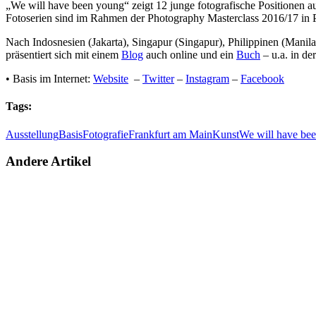
„We will have been young“ zeigt 12 junge fotografische Positionen a
Fotoserien sind im Rahmen der Photography Masterclass 2016/17 in
Nach Indosnesien (Jakarta), Singapur (Singapur), Philippinen (Manil
präsentiert sich mit einem
Blog
auch online und ein
Buch
– u.a. in de
• Basis im Internet:
Website
–
Twitter
–
Instagram
–
Facebook
Tags:
Ausstellung
Basis
Fotografie
Frankfurt am Main
Kunst
We will have be
Andere Artikel