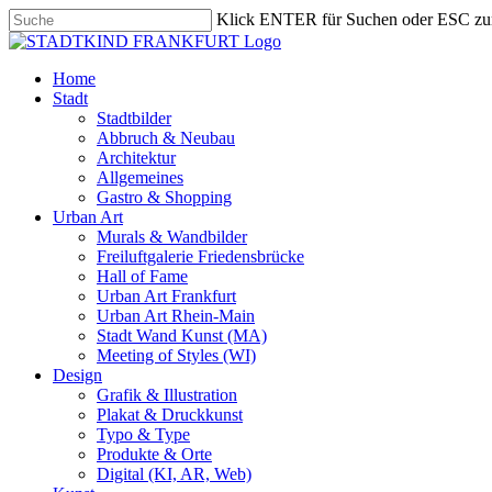
Skip
Klick ENTER für Suchen oder ESC zu
to
Close
main
Search
content
search
Menu
Home
Stadt
Stadtbilder
Abbruch & Neubau
Architektur
Allgemeines
Gastro & Shopping
Urban Art
Murals & Wandbilder
Freiluftgalerie Friedensbrücke
Hall of Fame
Urban Art Frankfurt
Urban Art Rhein-Main
Stadt Wand Kunst (MA)
Meeting of Styles (WI)
Design
Grafik & Illustration
Plakat & Druckkunst
Typo & Type
Produkte & Orte
Digital (KI, AR, Web)