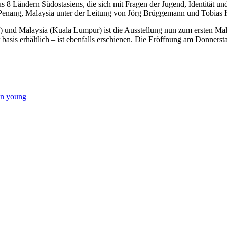
us 8 Ländern Südostasiens, die sich mit Fragen der Jugend, Identität 
 Penang, Malaysia unter der Leitung von Jörg Brüggemann und Tobia
a) und Malaysia (Kuala Lumpur) ist die Ausstellung nun zum ersten Ma
r basis erhältlich – ist ebenfalls erschienen. Die Eröffnung am Donners
en young