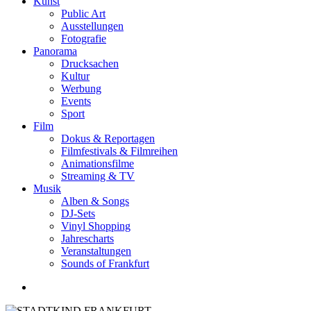
Kunst
Public Art
Ausstellungen
Fotografie
Panorama
Drucksachen
Kultur
Werbung
Events
Sport
Film
Dokus & Reportagen
Filmfestivals & Filmreihen
Animationsfilme
Streaming & TV
Musik
Alben & Songs
DJ-Sets
Vinyl Shopping
Jahrescharts
Veranstaltungen
Sounds of Frankfurt
search