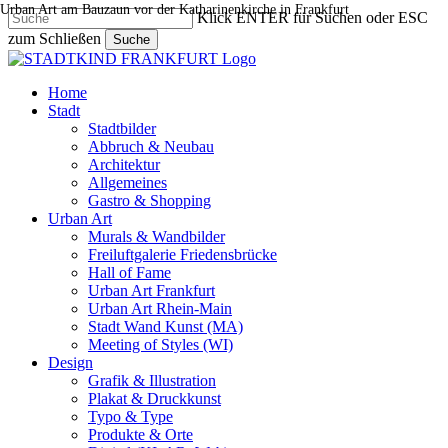
Urban Art am Bauzaun vor der Katharinenkirche in Frankfurt
Skip
Klick ENTER für Suchen oder ESC
to
zum Schließen
Suche
main
Close
content
Search
search
Menu
Home
Stadt
Stadtbilder
Abbruch & Neubau
Architektur
Allgemeines
Gastro & Shopping
Urban Art
Murals & Wandbilder
Freiluftgalerie Friedensbrücke
Hall of Fame
Urban Art Frankfurt
Urban Art Rhein-Main
Stadt Wand Kunst (MA)
Meeting of Styles (WI)
Design
Grafik & Illustration
Plakat & Druckkunst
Typo & Type
Produkte & Orte