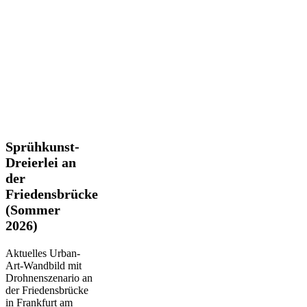
Sprühkunst-
Sprühkunst-
Dreierlei
Dreierlei an
an
der
der
Friedensbrücke
Friedensbrücke
(Sommer
(Sommer
2026)
2026)
Aktuelles Urban-
Art-Wandbild mit
Drohnenszenario an
der Friedensbrücke
in Frankfurt am