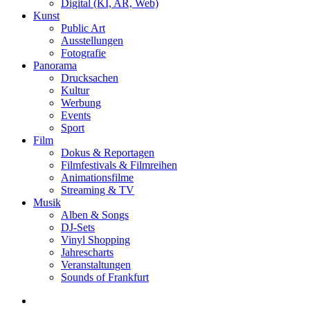
Digital (KI, AR, Web)
Kunst
Public Art
Ausstellungen
Fotografie
Panorama
Drucksachen
Kultur
Werbung
Events
Sport
Film
Dokus & Reportagen
Filmfestivals & Filmreihen
Animationsfilme
Streaming & TV
Musik
Alben & Songs
DJ-Sets
Vinyl Shopping
Jahrescharts
Veranstaltungen
Sounds of Frankfurt
search