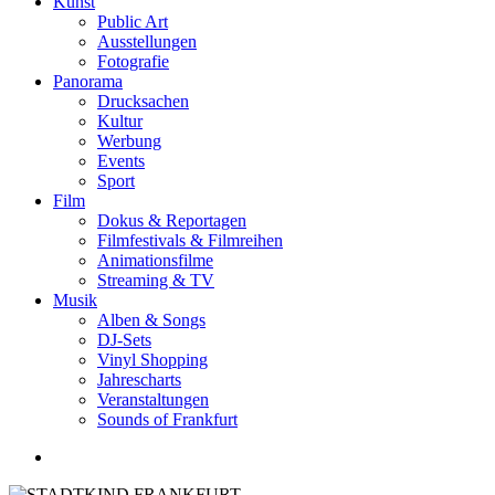
Kunst
Public Art
Ausstellungen
Fotografie
Panorama
Drucksachen
Kultur
Werbung
Events
Sport
Film
Dokus & Reportagen
Filmfestivals & Filmreihen
Animationsfilme
Streaming & TV
Musik
Alben & Songs
DJ-Sets
Vinyl Shopping
Jahrescharts
Veranstaltungen
Sounds of Frankfurt
search