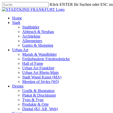
Skip
Klick ENTER für Suchen oder ESC zu
to
Close
main
Search
content
search
Menu
Home
Stadt
Stadtbilder
Abbruch & Neubau
Architektur
Allgemeines
Gastro & Shopping
Urban Art
Murals & Wandbilder
Freiluftgalerie Friedensbrücke
Hall of Fame
Urban Art Frankfurt
Urban Art Rhein-Main
Stadt Wand Kunst (MA)
Meeting of Styles (WI)
Design
Grafik & Illustration
Plakat & Druckkunst
Typo & Type
Produkte & Orte
Digital (KI, AR, Web)