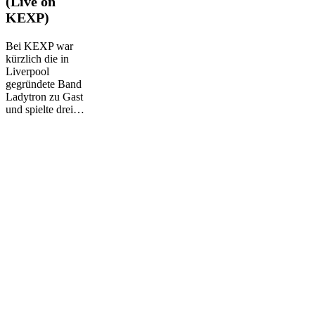
(Live on
(Live
KEXP)
on
KEXP)
Bei KEXP war
kürzlich die in
Liverpool
gegründete Band
Ladytron zu Gast
und spielte drei…