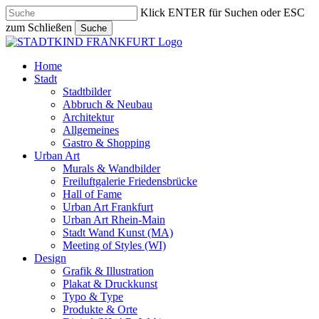
Skip
Klick ENTER für Suchen oder ESC
to
zum Schließen
Suche
main
Close
content
Search
search
Menu
Home
Stadt
Stadtbilder
Abbruch & Neubau
Architektur
Allgemeines
Gastro & Shopping
Urban Art
Murals & Wandbilder
Freiluftgalerie Friedensbrücke
Hall of Fame
Urban Art Frankfurt
Urban Art Rhein-Main
Stadt Wand Kunst (MA)
Meeting of Styles (WI)
Design
Grafik & Illustration
Plakat & Druckkunst
Typo & Type
Produkte & Orte