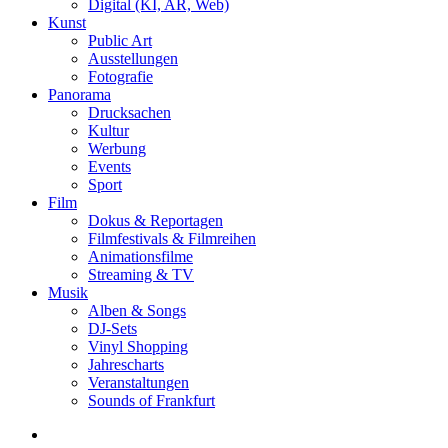
Digital (KI, AR, Web)
Kunst
Public Art
Ausstellungen
Fotografie
Panorama
Drucksachen
Kultur
Werbung
Events
Sport
Film
Dokus & Reportagen
Filmfestivals & Filmreihen
Animationsfilme
Streaming & TV
Musik
Alben & Songs
DJ-Sets
Vinyl Shopping
Jahrescharts
Veranstaltungen
Sounds of Frankfurt
search