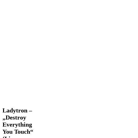
Ladytron
Ladytron –
–
„Destroy
„Destroy
Everything
Everything
You Touch“
You
Touch“