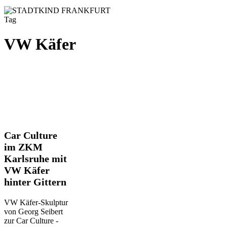
Tag
VW Käfer
Car
Car Culture
Culture
im ZKM
im
Karlsruhe mit
ZKM
VW Käfer
Karlsruhe
mit
hinter Gittern
VW
Käfer
VW Käfer-Skulptur
hinter
von Georg Seibert
Gittern
zur Car Culture -