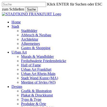
Skip
Klick ENTER für Suchen oder ESC
to
zum Schließen
Suche
main
Close
content
Search
search
Menu
Home
Stadt
Stadtbilder
Abbruch & Neubau
Architektur
Allgemeines
Gastro & Shopping
Urban Art
Murals & Wandbilder
Freiluftgalerie Friedensbrücke
Hall of Fame
Urban Art Frankfurt
Urban Art Rhein-Main
Stadt Wand Kunst (MA)
Meeting of Styles (WI)
Design
Grafik & Illustration
Plakat & Druckkunst
Typo & Type
Produkte & Orte