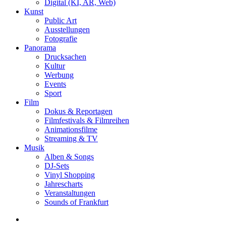
Digital (KI, AR, Web)
Kunst
Public Art
Ausstellungen
Fotografie
Panorama
Drucksachen
Kultur
Werbung
Events
Sport
Film
Dokus & Reportagen
Filmfestivals & Filmreihen
Animationsfilme
Streaming & TV
Musik
Alben & Songs
DJ-Sets
Vinyl Shopping
Jahrescharts
Veranstaltungen
Sounds of Frankfurt
search