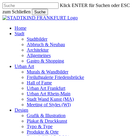
Skip
Klick ENTER für Suchen oder ESC
to
zum Schließen
Suche
main
Close
content
Search
search
Menu
Home
Stadt
Stadtbilder
Abbruch & Neubau
Architektur
Allgemeines
Gastro & Shopping
Urban Art
Murals & Wandbilder
Freiluftgalerie Friedensbrücke
Hall of Fame
Urban Art Frankfurt
Urban Art Rhein-Main
Stadt Wand Kunst (MA)
Meeting of Styles (WI)
Design
Grafik & Illustration
Plakat & Druckkunst
Typo & Type
Produkte & Orte