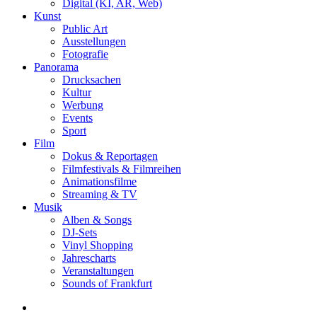
Digital (KI, AR, Web)
Kunst
Public Art
Ausstellungen
Fotografie
Panorama
Drucksachen
Kultur
Werbung
Events
Sport
Film
Dokus & Reportagen
Filmfestivals & Filmreihen
Animationsfilme
Streaming & TV
Musik
Alben & Songs
DJ-Sets
Vinyl Shopping
Jahrescharts
Veranstaltungen
Sounds of Frankfurt
search