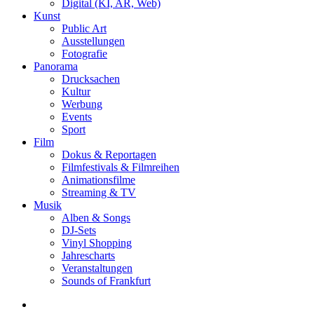
Digital (KI, AR, Web)
Kunst
Public Art
Ausstellungen
Fotografie
Panorama
Drucksachen
Kultur
Werbung
Events
Sport
Film
Dokus & Reportagen
Filmfestivals & Filmreihen
Animationsfilme
Streaming & TV
Musik
Alben & Songs
DJ-Sets
Vinyl Shopping
Jahrescharts
Veranstaltungen
Sounds of Frankfurt
search