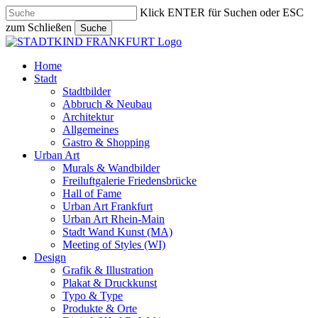
Skip
Klick ENTER für Suchen oder ESC
to
zum Schließen
Suche
main
Close
content
Search
search
Menu
Home
Stadt
Stadtbilder
Abbruch & Neubau
Architektur
Allgemeines
Gastro & Shopping
Urban Art
Murals & Wandbilder
Freiluftgalerie Friedensbrücke
Hall of Fame
Urban Art Frankfurt
Urban Art Rhein-Main
Stadt Wand Kunst (MA)
Meeting of Styles (WI)
Design
Grafik & Illustration
Plakat & Druckkunst
Typo & Type
Produkte & Orte