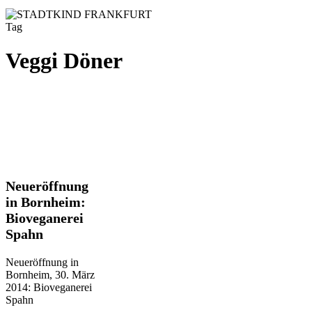
Tag
Veggi Döner
Neueröffnung
Neueröffnung
in
in Bornheim:
Bornheim:
Bioveganerei
Bioveganerei
Spahn
Spahn
Neueröffnung in
Bornheim, 30. März
2014: Bioveganerei
Spahn