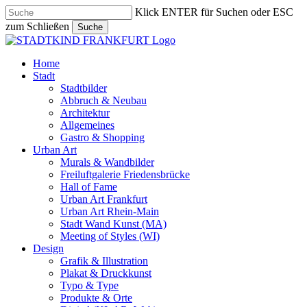
Skip
Klick ENTER für Suchen oder ESC
to
zum Schließen
Suche
main
Close
content
Search
search
Menu
Home
Stadt
Stadtbilder
Abbruch & Neubau
Architektur
Allgemeines
Gastro & Shopping
Urban Art
Murals & Wandbilder
Freiluftgalerie Friedensbrücke
Hall of Fame
Urban Art Frankfurt
Urban Art Rhein-Main
Stadt Wand Kunst (MA)
Meeting of Styles (WI)
Design
Grafik & Illustration
Plakat & Druckkunst
Typo & Type
Produkte & Orte