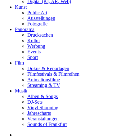
Digital (KI, AR, Web)
Kunst
Public Art
Ausstellungen
Fotografie
Panorama
Drucksachen
Kultur
Werbung
Events
Sport
Film
Dokus & Reportagen
Filmfestivals & Filmreihen
Animationsfilme
Streaming & TV
Musik
Alben & Songs
DJ-Sets
Vinyl Shopping
Jahrescharts
Veranstaltungen
Sounds of Frankfurt
search