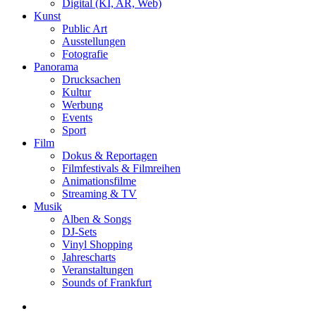
Digital (KI, AR, Web)
Kunst
Public Art
Ausstellungen
Fotografie
Panorama
Drucksachen
Kultur
Werbung
Events
Sport
Film
Dokus & Reportagen
Filmfestivals & Filmreihen
Animationsfilme
Streaming & TV
Musik
Alben & Songs
DJ-Sets
Vinyl Shopping
Jahrescharts
Veranstaltungen
Sounds of Frankfurt
search