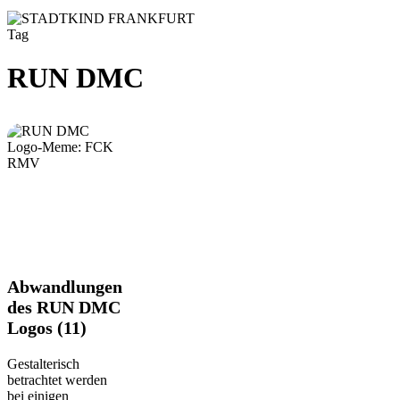
Tag
RUN DMC
Abwandlungen
Abwandlungen
des
des RUN DMC
RUN
Logos (11)
DMC
Logos
(11)
Gestalterisch
betrachtet werden
bei einigen