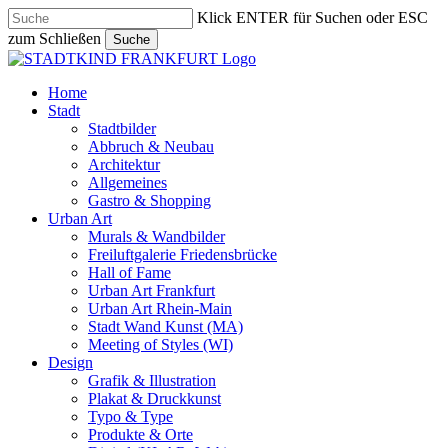
Skip
Klick ENTER für Suchen oder ESC
to
zum Schließen
Suche
main
Close
content
Search
search
Menu
Home
Stadt
Stadtbilder
Abbruch & Neubau
Architektur
Allgemeines
Gastro & Shopping
Urban Art
Murals & Wandbilder
Freiluftgalerie Friedensbrücke
Hall of Fame
Urban Art Frankfurt
Urban Art Rhein-Main
Stadt Wand Kunst (MA)
Meeting of Styles (WI)
Design
Grafik & Illustration
Plakat & Druckkunst
Typo & Type
Produkte & Orte