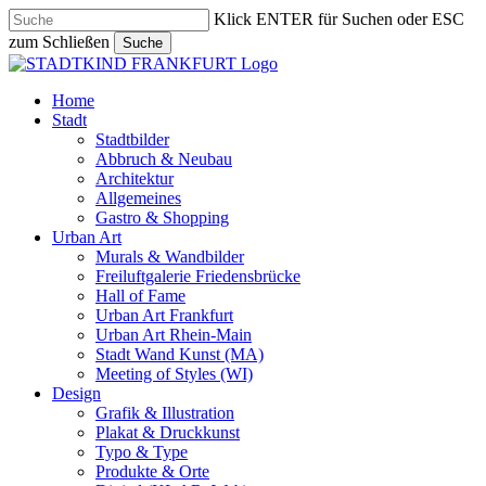
Skip
Klick ENTER für Suchen oder ESC
to
zum Schließen
Suche
main
Close
content
Search
search
Menu
Home
Stadt
Stadtbilder
Abbruch & Neubau
Architektur
Allgemeines
Gastro & Shopping
Urban Art
Murals & Wandbilder
Freiluftgalerie Friedensbrücke
Hall of Fame
Urban Art Frankfurt
Urban Art Rhein-Main
Stadt Wand Kunst (MA)
Meeting of Styles (WI)
Design
Grafik & Illustration
Plakat & Druckkunst
Typo & Type
Produkte & Orte