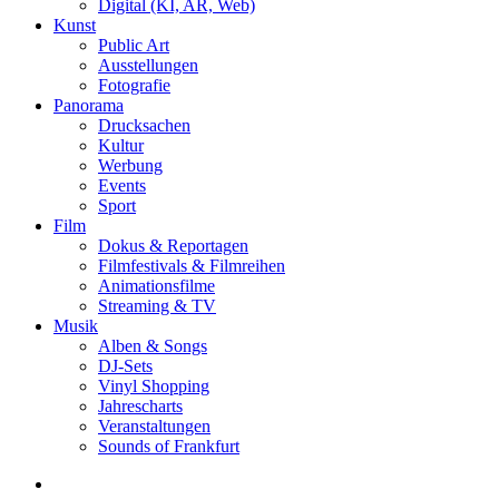
Digital (KI, AR, Web)
Kunst
Public Art
Ausstellungen
Fotografie
Panorama
Drucksachen
Kultur
Werbung
Events
Sport
Film
Dokus & Reportagen
Filmfestivals & Filmreihen
Animationsfilme
Streaming & TV
Musik
Alben & Songs
DJ-Sets
Vinyl Shopping
Jahrescharts
Veranstaltungen
Sounds of Frankfurt
search