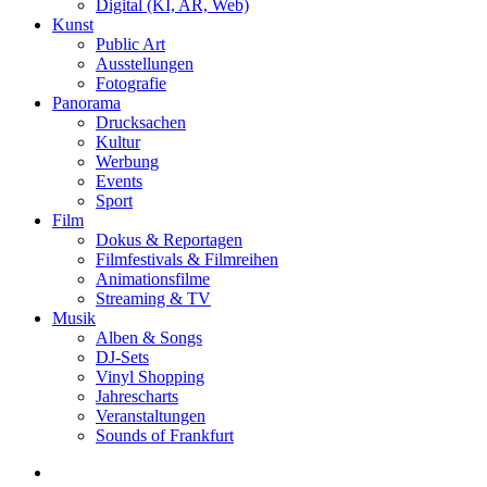
Digital (KI, AR, Web)
Kunst
Public Art
Ausstellungen
Fotografie
Panorama
Drucksachen
Kultur
Werbung
Events
Sport
Film
Dokus & Reportagen
Filmfestivals & Filmreihen
Animationsfilme
Streaming & TV
Musik
Alben & Songs
DJ-Sets
Vinyl Shopping
Jahrescharts
Veranstaltungen
Sounds of Frankfurt
search