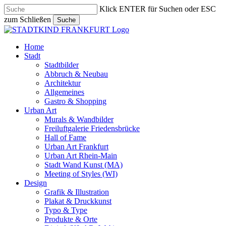
Skip
Klick ENTER für Suchen oder ESC
to
zum Schließen
Suche
main
Close
content
Search
search
Menu
Home
Stadt
Stadtbilder
Abbruch & Neubau
Architektur
Allgemeines
Gastro & Shopping
Urban Art
Murals & Wandbilder
Freiluftgalerie Friedensbrücke
Hall of Fame
Urban Art Frankfurt
Urban Art Rhein-Main
Stadt Wand Kunst (MA)
Meeting of Styles (WI)
Design
Grafik & Illustration
Plakat & Druckkunst
Typo & Type
Produkte & Orte