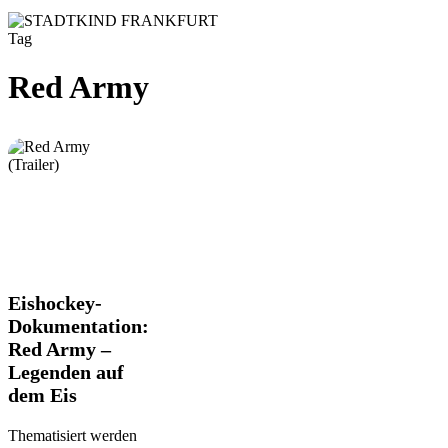
Tag
Red Army
Eishockey-
Eishockey-
Dokumentation:
Dokumentation:
Red
Red Army –
Army
Legenden auf
–
Legenden
dem Eis
auf
dem
Thematisiert werden
Eis