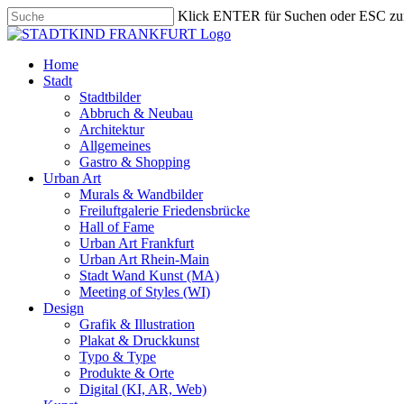
Skip
Klick ENTER für Suchen oder ESC zu
to
Close
main
Search
content
search
Menu
Home
Stadt
Stadtbilder
Abbruch & Neubau
Architektur
Allgemeines
Gastro & Shopping
Urban Art
Murals & Wandbilder
Freiluftgalerie Friedensbrücke
Hall of Fame
Urban Art Frankfurt
Urban Art Rhein-Main
Stadt Wand Kunst (MA)
Meeting of Styles (WI)
Design
Grafik & Illustration
Plakat & Druckkunst
Typo & Type
Produkte & Orte
Digital (KI, AR, Web)