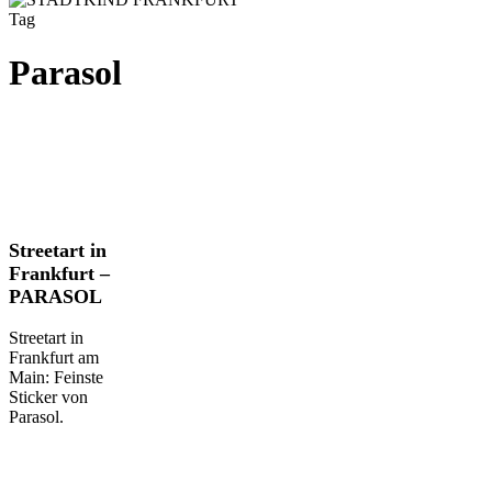
Tag
Parasol
Streetart
Streetart in
in
Frankfurt –
Frankfurt
PARASOL
–
PARASOL
Streetart in
Frankfurt am
Main: Feinste
Sticker von
Parasol.