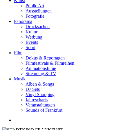
Kunst
Public Art
Ausstellungen
Fotografie
Panorama
Drucksachen
Kultur
Werbung
Events
Sport
Film
Dokus & Reportagen
Filmfestivals & Filmreihen
Animationsfilme
Streaming & TV
Musik
Alben & Songs
DJ-Sets
Vinyl Shopping
Jahrescharts
Veranstaltungen
Sounds of Frankfurt
search