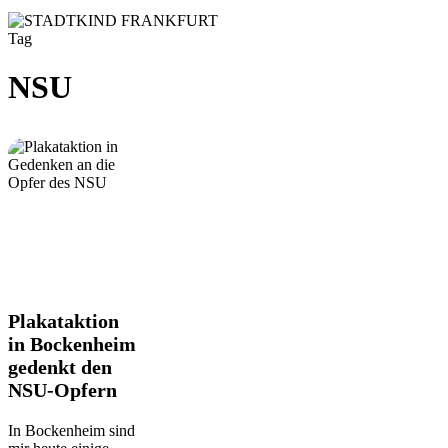
Tag
NSU
Plakataktion
Plakataktion
in
in Bockenheim
Bockenheim
gedenkt den
gedenkt
NSU-Opfern
den
NSU-
Opfern
In Bockenheim sind