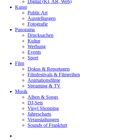
Digital (KI, AR, Web)
Kunst
Public Art
Ausstellungen
Fotografie
Panorama
Drucksachen
Kultur
Werbung
Events
Sport
Film
Dokus & Reportagen
Filmfestivals & Filmreihen
Animationsfilme
Streaming & TV
Musik
Alben & Songs
DJ-Sets
Vinyl Shopping
Jahrescharts
Veranstaltungen
Sounds of Frankfurt
search