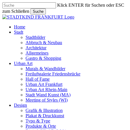
Skip
Klick ENTER für Suchen oder ESC
to
zum Schließen
Suche
main
Close
content
Search
search
Menu
Home
Stadt
Stadtbilder
Abbruch & Neubau
Architektur
Allgemeines
Gastro & Shopping
Urban Art
Murals & Wandbilder
Freiluftgalerie Friedensbrücke
Hall of Fame
Urban Art Frankfurt
Urban Art Rhein-Main
Stadt Wand Kunst (MA)
Meeting of Styles (WI)
Design
Grafik & Illustration
Plakat & Druckkunst
Typo & Type
Produkte & Orte