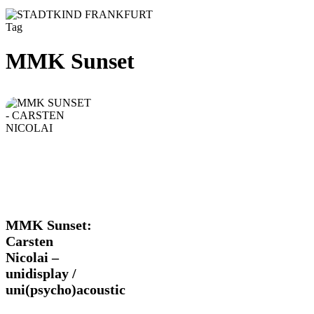
Tag
MMK Sunset
MMK
MMK Sunset:
Sunset:
Carsten
Carsten
Nicolai –
Nicolai
unidisplay /
–
unidisplay
uni(psycho)acoustic
/
uni(psycho)acoustic