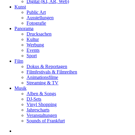
Digital (KI, AR, Web)
Kunst
Public Art
Ausstellungen
Fotografie
Panorama
Drucksachen
Kultur
Werbung
Events
Sport
Film
Dokus & Reportagen
Filmfestivals & Filmreihen
Animationsfilme
Streaming & TV
Musik
Alben & Songs
DJ-Sets
Vinyl Shopping
Jahrescharts
Veranstaltungen
Sounds of Frankfurt
search