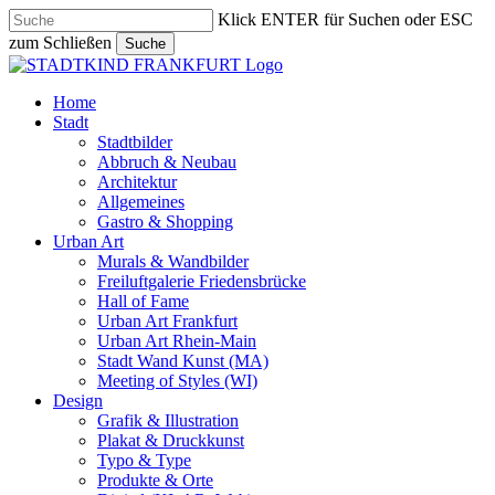
Skip
Klick ENTER für Suchen oder ESC
to
zum Schließen
Suche
main
Close
content
Search
search
Menu
Home
Stadt
Stadtbilder
Abbruch & Neubau
Architektur
Allgemeines
Gastro & Shopping
Urban Art
Murals & Wandbilder
Freiluftgalerie Friedensbrücke
Hall of Fame
Urban Art Frankfurt
Urban Art Rhein-Main
Stadt Wand Kunst (MA)
Meeting of Styles (WI)
Design
Grafik & Illustration
Plakat & Druckkunst
Typo & Type
Produkte & Orte