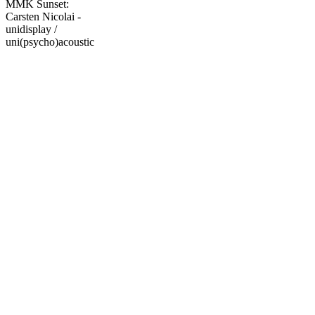
MMK Sunset:
Carsten Nicolai -
unidisplay /
uni(psycho)acoustic