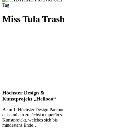
Tag
Miss Tula Trash
Höchster
Höchster Design &
Design
Kunstprojekt „Hellooo“
&
Kunstprojekt
Beim 1. Höchster Design Parcour
„Hellooo“
entstand ein zunächst temporäres
Kunstprojekt, welches sich bis
mindestens Ende…