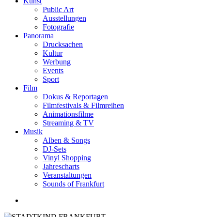
Kunst
Public Art
Ausstellungen
Fotografie
Panorama
Drucksachen
Kultur
Werbung
Events
Sport
Film
Dokus & Reportagen
Filmfestivals & Filmreihen
Animationsfilme
Streaming & TV
Musik
Alben & Songs
DJ-Sets
Vinyl Shopping
Jahrescharts
Veranstaltungen
Sounds of Frankfurt
search