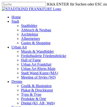
Skip
Klick ENTER für Suchen oder ESC zu
to
Close
main
Search
content
search
Menu
Home
Stadt
Stadtbilder
Abbruch & Neubau
Architektur
Allgemeines
Gastro & Shopping
Urban Art
Murals & Wandbilder
Freiluftgalerie Friedensbrücke
Hall of Fame
Urban Art Frankfurt
Urban Art Rhein-Main
Stadt Wand Kunst (MA)
Meeting of Styles (WI)
Design
Grafik & Illustration
Plakat & Druckkunst
Typo & Type
Produkte & Orte
Digital (KI, AR, Web)