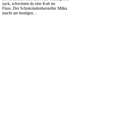
Milka
zack, schwimmt da eine Kuh im
auf
Fluss. Der Schokoladenhersteller Milka
dem
macht am heutigen…
#muhboot
in
Frankfurt