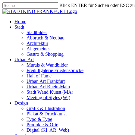
Skip
Klick ENTER für Suchen oder ESC zu
to
Close
main
Search
content
search
Menu
Home
Stadt
Stadtbilder
Abbruch & Neubau
Architektur
Allgemeines
Gastro & Shopping
Urban Art
Murals & Wandbilder
Freiluftgalerie Friedensbrücke
Hall of Fame
Urban Art Frankfurt
Urban Art Rhein-Main
Stadt Wand Kunst (MA)
Meeting of Styles (WI)
Design
Grafik & Illustration
Plakat & Druckkunst
Typo & Type
Produkte & Orte
Digital (KI, AR, Web)