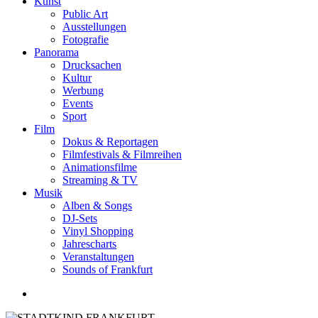
Kunst
Public Art
Ausstellungen
Fotografie
Panorama
Drucksachen
Kultur
Werbung
Events
Sport
Film
Dokus & Reportagen
Filmfestivals & Filmreihen
Animationsfilme
Streaming & TV
Musik
Alben & Songs
DJ-Sets
Vinyl Shopping
Jahrescharts
Veranstaltungen
Sounds of Frankfurt
search