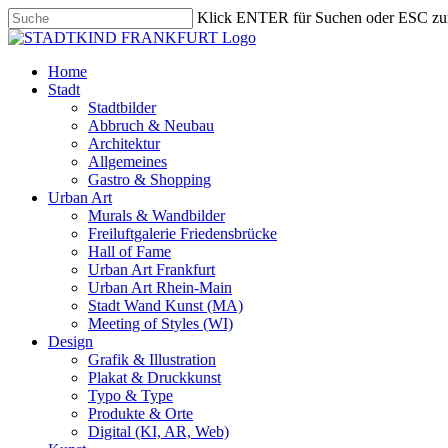
Skip
Klick ENTER für Suchen oder ESC zu
to
Close
main
Search
content
search
Menu
Home
Stadt
Stadtbilder
Abbruch & Neubau
Architektur
Allgemeines
Gastro & Shopping
Urban Art
Murals & Wandbilder
Freiluftgalerie Friedensbrücke
Hall of Fame
Urban Art Frankfurt
Urban Art Rhein-Main
Stadt Wand Kunst (MA)
Meeting of Styles (WI)
Design
Grafik & Illustration
Plakat & Druckkunst
Typo & Type
Produkte & Orte
Digital (KI, AR, Web)