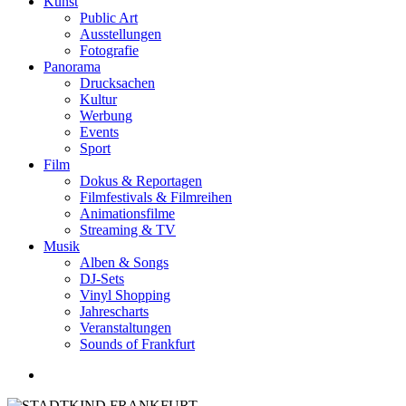
Kunst
Public Art
Ausstellungen
Fotografie
Panorama
Drucksachen
Kultur
Werbung
Events
Sport
Film
Dokus & Reportagen
Filmfestivals & Filmreihen
Animationsfilme
Streaming & TV
Musik
Alben & Songs
DJ-Sets
Vinyl Shopping
Jahrescharts
Veranstaltungen
Sounds of Frankfurt
search