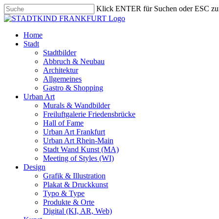
Skip
Klick ENTER für Suchen oder ESC zu
to
Close
main
Search
content
search
Menu
Home
Stadt
Stadtbilder
Abbruch & Neubau
Architektur
Allgemeines
Gastro & Shopping
Urban Art
Murals & Wandbilder
Freiluftgalerie Friedensbrücke
Hall of Fame
Urban Art Frankfurt
Urban Art Rhein-Main
Stadt Wand Kunst (MA)
Meeting of Styles (WI)
Design
Grafik & Illustration
Plakat & Druckkunst
Typo & Type
Produkte & Orte
Digital (KI, AR, Web)