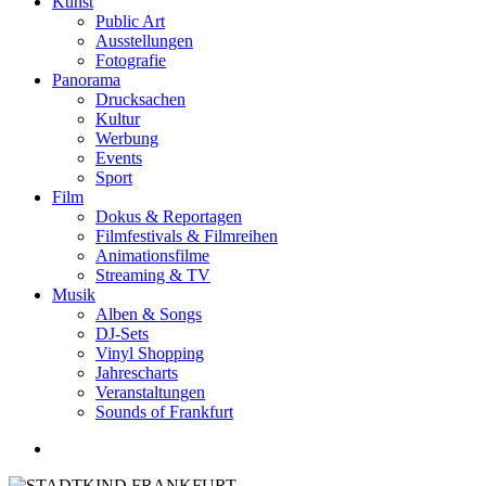
Kunst
Public Art
Ausstellungen
Fotografie
Panorama
Drucksachen
Kultur
Werbung
Events
Sport
Film
Dokus & Reportagen
Filmfestivals & Filmreihen
Animationsfilme
Streaming & TV
Musik
Alben & Songs
DJ-Sets
Vinyl Shopping
Jahrescharts
Veranstaltungen
Sounds of Frankfurt
search