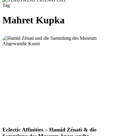
Tag
Mahret Kupka
Eclectic
Eclectic Affinities – Hamid Zénati & die
Affinities
Sammlung des Museum Angewandte