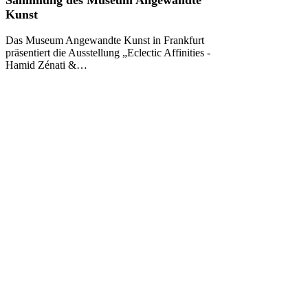
–
Kunst
Hamid
Zénati
Das Museum Angewandte Kunst in Frankfurt
&
präsentiert die Ausstellung „Eclectic Affinities -
die
Hamid Zénati &…
Sammlung
des
Museum
Angewandte
Kunst