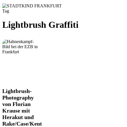
Tag
Lightbrush Graffiti
Lightbrush-
Lightbrush-
Photography
Photography
von
von Florian
Florian
Krause mit
Krause
mit
Herakut und
Herakut
Rake/Case/Kent
und