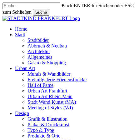
Skip
Klick ENTER für Suchen oder ESC
to
zum Schließen
Suche
main
Close
content
Search
search
Menu
Home
Stadt
Stadtbilder
Abbruch & Neubau
Architektur
Allgemeines
Gastro & Shopping
Urban Art
Murals & Wandbilder
Freiluftgalerie Friedensbrücke
Hall of Fame
Urban Art Frankfurt
Urban Art Rhein-Main
Stadt Wand Kunst (MA)
Meeting of Styles (WI)
Design
Grafik & Illustration
Plakat & Druckkunst
Typo & Type
Produkte & Orte