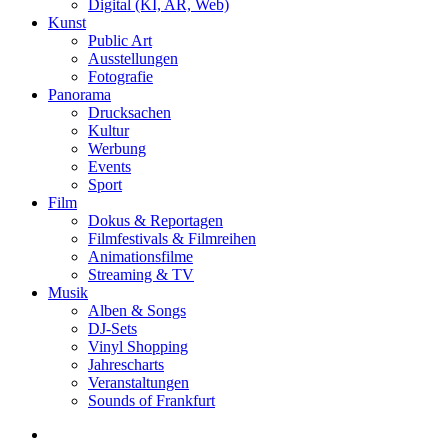
Digital (KI, AR, Web)
Kunst
Public Art
Ausstellungen
Fotografie
Panorama
Drucksachen
Kultur
Werbung
Events
Sport
Film
Dokus & Reportagen
Filmfestivals & Filmreihen
Animationsfilme
Streaming & TV
Musik
Alben & Songs
DJ-Sets
Vinyl Shopping
Jahrescharts
Veranstaltungen
Sounds of Frankfurt
search