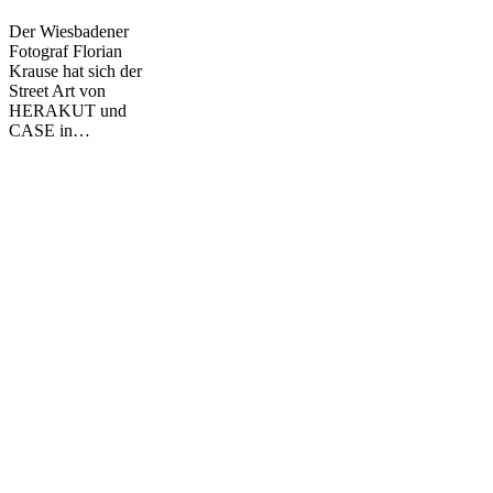
Rake/Case/Kent
Der Wiesbadener
Fotograf Florian
Krause hat sich der
Street Art von
HERAKUT und
CASE in…