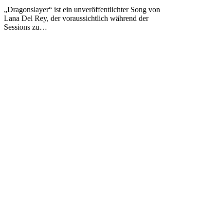
–
„Dragonslayer“ ist ein unveröffentlichter Song von
„Dragonslayer“
Lana Del Rey, der voraussichtlich während der
[Unreleased]
Sessions zu…