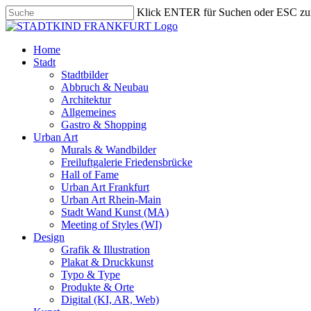
Skip
Klick ENTER für Suchen oder ESC zu
to
Close
main
Search
content
search
Menu
Home
Stadt
Stadtbilder
Abbruch & Neubau
Architektur
Allgemeines
Gastro & Shopping
Urban Art
Murals & Wandbilder
Freiluftgalerie Friedensbrücke
Hall of Fame
Urban Art Frankfurt
Urban Art Rhein-Main
Stadt Wand Kunst (MA)
Meeting of Styles (WI)
Design
Grafik & Illustration
Plakat & Druckkunst
Typo & Type
Produkte & Orte
Digital (KI, AR, Web)