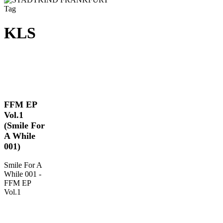
Tag
KLS
FFM
FFM EP
EP
Vol.1
Vol.1
(Smile For
(Smile
A While
For
001)
A
While
Smile For A
001)
While 001 -
FFM EP
Vol.1