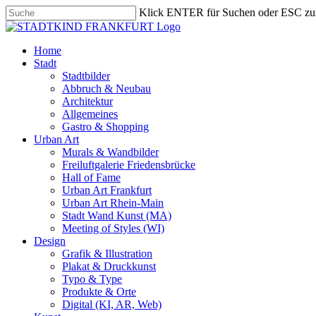
Skip
Klick ENTER für Suchen oder ESC zu
to
Close
main
Search
content
search
Menu
Home
Stadt
Stadtbilder
Abbruch & Neubau
Architektur
Allgemeines
Gastro & Shopping
Urban Art
Murals & Wandbilder
Freiluftgalerie Friedensbrücke
Hall of Fame
Urban Art Frankfurt
Urban Art Rhein-Main
Stadt Wand Kunst (MA)
Meeting of Styles (WI)
Design
Grafik & Illustration
Plakat & Druckkunst
Typo & Type
Produkte & Orte
Digital (KI, AR, Web)