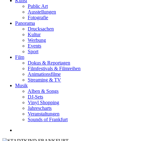
Kunst
Public Art
Ausstellungen
Fotografie
Panorama
Drucksachen
Kultur
Werbung
Events
Sport
Film
Dokus & Reportagen
Filmfestivals & Filmreihen
Animationsfilme
Streaming & TV
Musik
Alben & Songs
DJ-Sets
Vinyl Shopping
Jahrescharts
Veranstaltungen
Sounds of Frankfurt
search