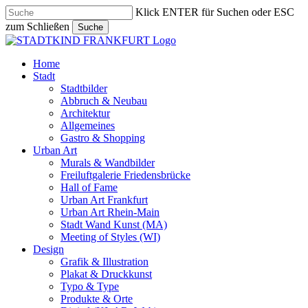
Skip
Klick ENTER für Suchen oder ESC
to
zum Schließen
Suche
main
Close
content
Search
search
Menu
Home
Stadt
Stadtbilder
Abbruch & Neubau
Architektur
Allgemeines
Gastro & Shopping
Urban Art
Murals & Wandbilder
Freiluftgalerie Friedensbrücke
Hall of Fame
Urban Art Frankfurt
Urban Art Rhein-Main
Stadt Wand Kunst (MA)
Meeting of Styles (WI)
Design
Grafik & Illustration
Plakat & Druckkunst
Typo & Type
Produkte & Orte