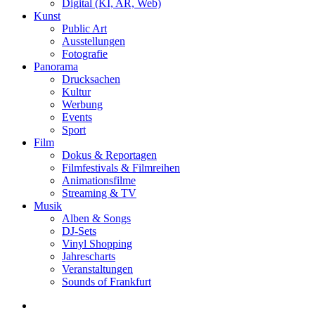
Digital (KI, AR, Web)
Kunst
Public Art
Ausstellungen
Fotografie
Panorama
Drucksachen
Kultur
Werbung
Events
Sport
Film
Dokus & Reportagen
Filmfestivals & Filmreihen
Animationsfilme
Streaming & TV
Musik
Alben & Songs
DJ-Sets
Vinyl Shopping
Jahrescharts
Veranstaltungen
Sounds of Frankfurt
search