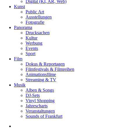
Digital (KI, AR, Web)
Kunst
Public Art
Ausstellungen
Fotografie
Panorama
Drucksachen
Kultur
Werbung
Events
Sport
Film
Dokus & Reportagen
Filmfestivals & Filmreihen
Animationsfilme
Streaming & TV
Musik
Alben & Songs
DJ-Sets
Vinyl Shopping
Jahrescharts
Veranstaltungen
Sounds of Frankfurt
search