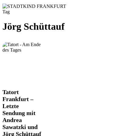
Tag
Jörg Schüttauf
Tatort
Tatort
Frankfurt
Frankfurt –
–
Letzte
Letzte
Sendung mit
Sendung
mit
Andrea
Andrea
Sawatzki und
Sawatzki
Jörg Schüttauf
und