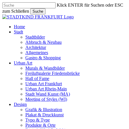
Skip
Klick ENTER für Suchen oder ESC
to
zum Schließen
Suche
main
Close
content
Search
search
Menu
Home
Stadt
Stadtbilder
Abbruch & Neubau
Architektur
Allgemeines
Gastro & Shopping
Urban Art
Murals & Wandbilder
Freiluftgalerie Friedensbrücke
Hall of Fame
Urban Art Frankfurt
Urban Art Rhein-Main
Stadt Wand Kunst (MA)
Meeting of Styles (WI)
Design
Grafik & Illustration
Plakat & Druckkunst
Typo & Type
Produkte & Orte