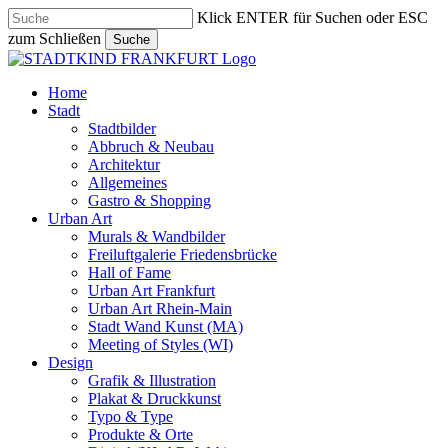
Skip
Klick ENTER für Suchen oder ESC
to
zum Schließen
Suche
main
Close
content
Search
search
Menu
Home
Stadt
Stadtbilder
Abbruch & Neubau
Architektur
Allgemeines
Gastro & Shopping
Urban Art
Murals & Wandbilder
Freiluftgalerie Friedensbrücke
Hall of Fame
Urban Art Frankfurt
Urban Art Rhein-Main
Stadt Wand Kunst (MA)
Meeting of Styles (WI)
Design
Grafik & Illustration
Plakat & Druckkunst
Typo & Type
Produkte & Orte