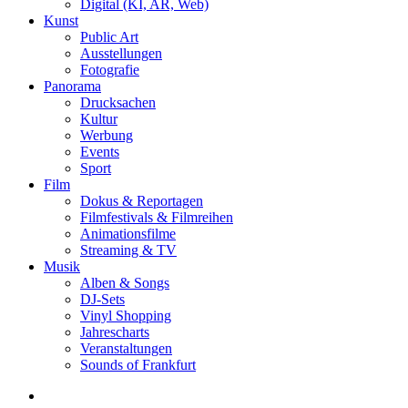
Digital (KI, AR, Web)
Kunst
Public Art
Ausstellungen
Fotografie
Panorama
Drucksachen
Kultur
Werbung
Events
Sport
Film
Dokus & Reportagen
Filmfestivals & Filmreihen
Animationsfilme
Streaming & TV
Musik
Alben & Songs
DJ-Sets
Vinyl Shopping
Jahrescharts
Veranstaltungen
Sounds of Frankfurt
search