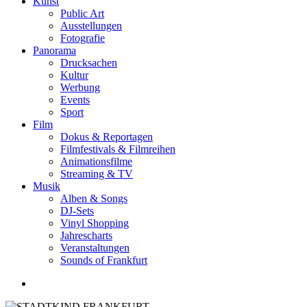
Kunst
Public Art
Ausstellungen
Fotografie
Panorama
Drucksachen
Kultur
Werbung
Events
Sport
Film
Dokus & Reportagen
Filmfestivals & Filmreihen
Animationsfilme
Streaming & TV
Musik
Alben & Songs
DJ-Sets
Vinyl Shopping
Jahrescharts
Veranstaltungen
Sounds of Frankfurt
search