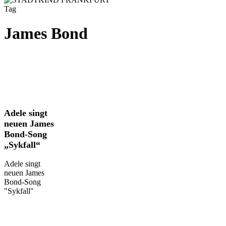
Tag
James Bond
Adele
Adele singt
singt
neuen James
neuen
Bond-Song
James
„Sykfall“
Bond-
Song
Adele singt
„Sykfall“
neuen James
Bond-Song
"Sykfall"