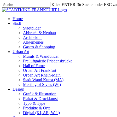
Skip
Klick ENTER für Suchen oder ESC zu
to
Close
main
Search
content
search
Menu
Home
Stadt
Stadtbilder
Abbruch & Neubau
Architektur
Allgemeines
Gastro & Shopping
Urban Art
Murals & Wandbilder
Freiluftgalerie Friedensbrücke
Hall of Fame
Urban Art Frankfurt
Urban Art Rhein-Main
Stadt Wand Kunst (MA)
Meeting of Styles (WI)
Design
Grafik & Illustration
Plakat & Druckkunst
Typo & Type
Produkte & Orte
Digital (KI, AR, Web)