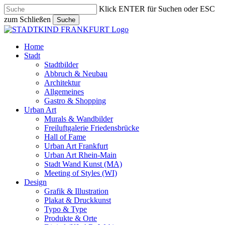
Skip
Klick ENTER für Suchen oder ESC
to
zum Schließen
Suche
main
Close
content
Search
search
Menu
Home
Stadt
Stadtbilder
Abbruch & Neubau
Architektur
Allgemeines
Gastro & Shopping
Urban Art
Murals & Wandbilder
Freiluftgalerie Friedensbrücke
Hall of Fame
Urban Art Frankfurt
Urban Art Rhein-Main
Stadt Wand Kunst (MA)
Meeting of Styles (WI)
Design
Grafik & Illustration
Plakat & Druckkunst
Typo & Type
Produkte & Orte