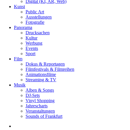
Digital (KI, AR, Web)
Kunst
Public Art
Ausstellungen
Fotografie
Panorama
Drucksachen
Kultur
Werbung
Events
Sport
Film
Dokus & Reportagen
Filmfestivals & Filmreihen
Animationsfilme
Streaming & TV
Musik
Alben & Songs
DJ-Sets
Vinyl Shopping
Jahrescharts
Veranstaltungen
Sounds of Frankfurt
search