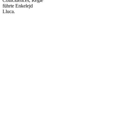
Coincidences, Regie
führte Enkelejd
Lluca.