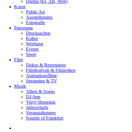
Digital (KI, AR, Web)
Kunst
Public Art
Ausstellungen
Fotografie
Panorama
Drucksachen
Kultur
Werbung
Events
Sport
Film
Dokus & Reportagen
Filmfestivals & Filmreihen
Animationsfilme
Streaming & TV
Musik
Alben & Songs
DJ-Sets
Vinyl Shopping
Jahrescharts
Veranstaltungen
Sounds of Frankfurt
search