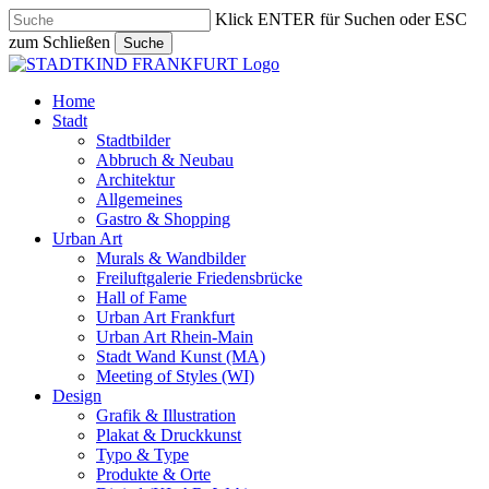
Skip
Klick ENTER für Suchen oder ESC
to
zum Schließen
Suche
main
Close
content
Search
search
Menu
Home
Stadt
Stadtbilder
Abbruch & Neubau
Architektur
Allgemeines
Gastro & Shopping
Urban Art
Murals & Wandbilder
Freiluftgalerie Friedensbrücke
Hall of Fame
Urban Art Frankfurt
Urban Art Rhein-Main
Stadt Wand Kunst (MA)
Meeting of Styles (WI)
Design
Grafik & Illustration
Plakat & Druckkunst
Typo & Type
Produkte & Orte