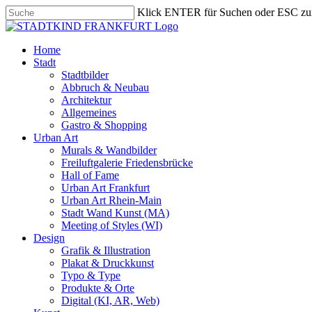
Skip
Klick ENTER für Suchen oder ESC zu
to
Close
main
Search
content
search
Menu
Home
Stadt
Stadtbilder
Abbruch & Neubau
Architektur
Allgemeines
Gastro & Shopping
Urban Art
Murals & Wandbilder
Freiluftgalerie Friedensbrücke
Hall of Fame
Urban Art Frankfurt
Urban Art Rhein-Main
Stadt Wand Kunst (MA)
Meeting of Styles (WI)
Design
Grafik & Illustration
Plakat & Druckkunst
Typo & Type
Produkte & Orte
Digital (KI, AR, Web)