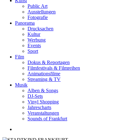
Kunst
Public Art
Ausstellungen
Fotografie
Panorama
Drucksachen
Kultur
Werbung
Events
Sport
Film
Dokus & Reportagen
Filmfestivals & Filmreihen
Animationsfilme
Streaming & TV
Musik
Alben & Songs
DJ-Sets
Vinyl Shopping
Jahrescharts
Veranstaltungen
Sounds of Frankfurt
search