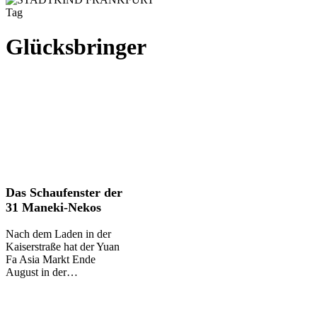
Tag
Glücksbringer
Das
Das Schaufenster der
Schaufenster
31 Maneki-Nekos
der
31
Nach dem Laden in der
Maneki-
Kaiserstraße hat der Yuan
Nekos
Fa Asia Markt Ende
August in der…