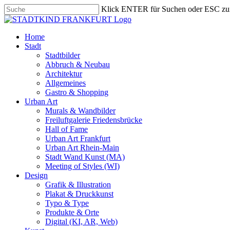
Skip
Klick ENTER für Suchen oder ESC zu
to
Close
main
Search
content
search
Menu
Home
Stadt
Stadtbilder
Abbruch & Neubau
Architektur
Allgemeines
Gastro & Shopping
Urban Art
Murals & Wandbilder
Freiluftgalerie Friedensbrücke
Hall of Fame
Urban Art Frankfurt
Urban Art Rhein-Main
Stadt Wand Kunst (MA)
Meeting of Styles (WI)
Design
Grafik & Illustration
Plakat & Druckkunst
Typo & Type
Produkte & Orte
Digital (KI, AR, Web)