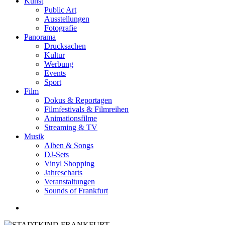
Kunst
Public Art
Ausstellungen
Fotografie
Panorama
Drucksachen
Kultur
Werbung
Events
Sport
Film
Dokus & Reportagen
Filmfestivals & Filmreihen
Animationsfilme
Streaming & TV
Musik
Alben & Songs
DJ-Sets
Vinyl Shopping
Jahrescharts
Veranstaltungen
Sounds of Frankfurt
search