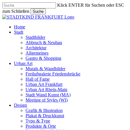
Skip
Klick ENTER für Suchen oder ESC
to
zum Schließen
Suche
main
Close
content
Search
search
Menu
Home
Stadt
Stadtbilder
Abbruch & Neubau
Architektur
Allgemeines
Gastro & Shopping
Urban Art
Murals & Wandbilder
Freiluftgalerie Friedensbrücke
Hall of Fame
Urban Art Frankfurt
Urban Art Rhein-Main
Stadt Wand Kunst (MA)
Meeting of Styles (WI)
Design
Grafik & Illustration
Plakat & Druckkunst
Typo & Type
Produkte & Orte