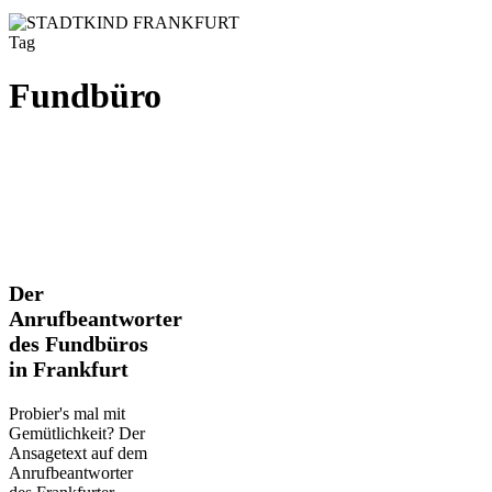
Tag
Fundbüro
Der
Der
Anrufbeantworter
Anrufbeantworter
des
des Fundbüros
Fundbüros
in Frankfurt
in
Frankfurt
Probier's mal mit
Gemütlichkeit? Der
Ansagetext auf dem
Anrufbeantworter