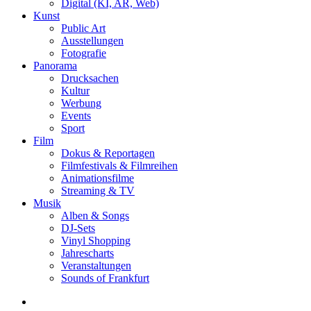
Digital (KI, AR, Web)
Kunst
Public Art
Ausstellungen
Fotografie
Panorama
Drucksachen
Kultur
Werbung
Events
Sport
Film
Dokus & Reportagen
Filmfestivals & Filmreihen
Animationsfilme
Streaming & TV
Musik
Alben & Songs
DJ-Sets
Vinyl Shopping
Jahrescharts
Veranstaltungen
Sounds of Frankfurt
search