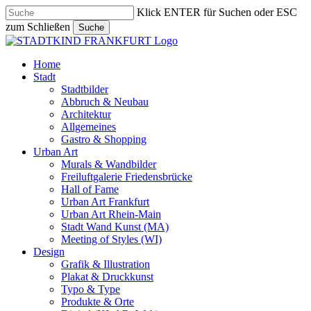
Skip
Klick ENTER für Suchen oder ESC
to
zum Schließen
Suche
main
Close
content
Search
search
Menu
Home
Stadt
Stadtbilder
Abbruch & Neubau
Architektur
Allgemeines
Gastro & Shopping
Urban Art
Murals & Wandbilder
Freiluftgalerie Friedensbrücke
Hall of Fame
Urban Art Frankfurt
Urban Art Rhein-Main
Stadt Wand Kunst (MA)
Meeting of Styles (WI)
Design
Grafik & Illustration
Plakat & Druckkunst
Typo & Type
Produkte & Orte