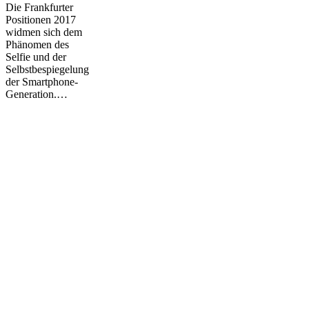
Die Frankfurter
digitalen
Positionen 2017
Netz
widmen sich dem
Phänomen des
Selfie und der
Selbstbespiegelung
der Smartphone-
Generation.…