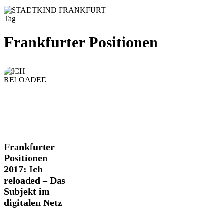
Tag
Frankfurter Positionen
Frankfurter
Frankfurter
Positionen
Positionen
2017:
2017: Ich
Ich
reloaded – Das
reloaded
–
Subjekt im
Das
digitalen Netz
Subjekt
im