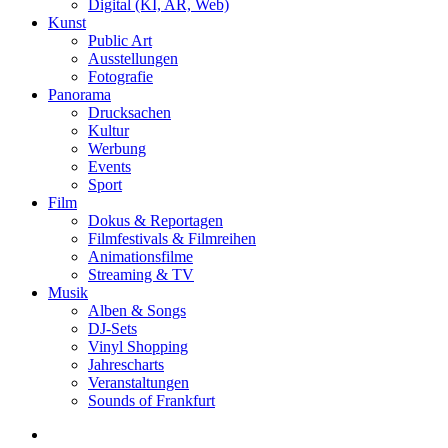
Digital (KI, AR, Web)
Kunst
Public Art
Ausstellungen
Fotografie
Panorama
Drucksachen
Kultur
Werbung
Events
Sport
Film
Dokus & Reportagen
Filmfestivals & Filmreihen
Animationsfilme
Streaming & TV
Musik
Alben & Songs
DJ-Sets
Vinyl Shopping
Jahrescharts
Veranstaltungen
Sounds of Frankfurt
search