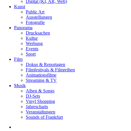
Digital (KI, AR, Web)
Kunst
Public Art
Ausstellungen
Fotografie
Panorama
Drucksachen
Kultur
Werbung
Events
Sport
Film
Dokus & Reportagen
Filmfestivals & Filmreihen
Animationsfilme
Streaming & TV
Musik
Alben & Songs
DJ-Sets
Vinyl Shopping
Jahrescharts
Veranstaltungen
Sounds of Frankfurt
search