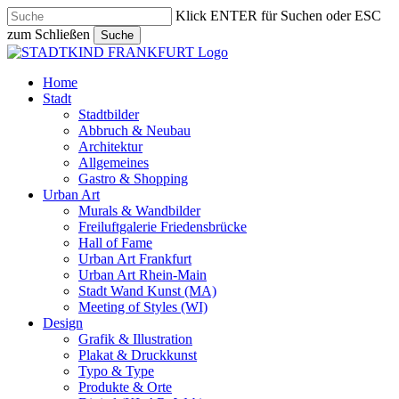
Skip
Klick ENTER für Suchen oder ESC
to
zum Schließen
Suche
main
Close
content
Search
search
Menu
Home
Stadt
Stadtbilder
Abbruch & Neubau
Architektur
Allgemeines
Gastro & Shopping
Urban Art
Murals & Wandbilder
Freiluftgalerie Friedensbrücke
Hall of Fame
Urban Art Frankfurt
Urban Art Rhein-Main
Stadt Wand Kunst (MA)
Meeting of Styles (WI)
Design
Grafik & Illustration
Plakat & Druckkunst
Typo & Type
Produkte & Orte